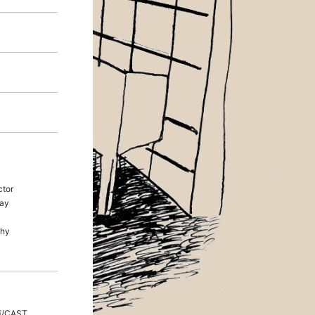
ctor
ay
hy
/CAST