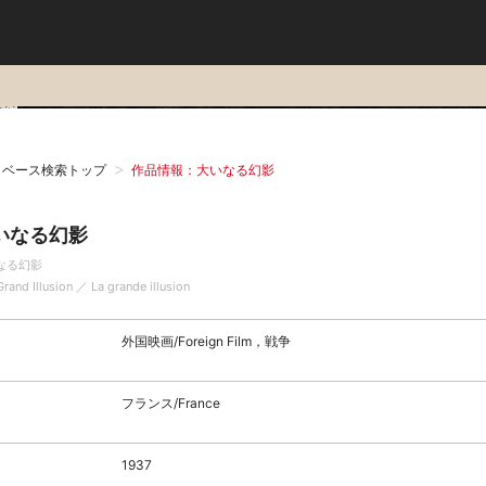
タベース検索トップ
作品情報：大いなる幻影
いなる幻影
なる幻影
rand Illusion ／ La grande illusion
外国映画/Foreign Film，戦争
フランス/France
1937