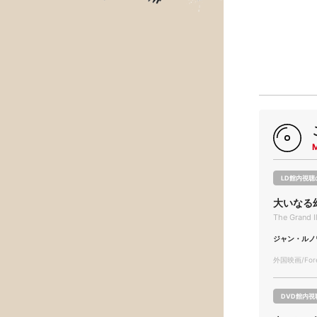
LD館内視聴
大いなる
The Grand I
ジャン・ルノ
外国映画/Forei
DVD館内視