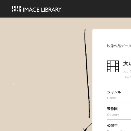
映像作品デー
大
大い
The G
ジャンル
Genre
製作国
Country
公開年