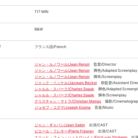
117 MIN
B&W
声
フランス語/French
ジャン・ルノワール/Jean Renoir
監督/Director
ジャン・ルノワール/Jean Renoir
脚色/Adapted Screenplay
ジャン・ルノワール/Jean Renoir
脚本/Screenplay
ジャック・ベッケル/Jacques Becker
助監督/Assistant Dire
シャルル・スパーク/Charles Spaak
脚色/Adapted Screenpl
シャルル・スパーク/Charles Spaak
脚本/Screenplay
クリスチャン・マトラ/Christian Matras
撮影/Cinematograp
ジョセフ・コズマ/Joseph Kosma
音楽/Music
ジャン・ギャバン/Jean Gabin
出演/CAST
ピエール・フレネー/Pierre Fresnay
出演/CAST
エリッヒ・フォン・シュトロハイム/Erich von Stroheim
出演