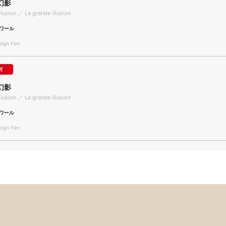
幻影
llusion ／ La grande illusion
ワール
gn Film
可
幻影
llusion ／ La grande illusion
ワール
gn Film