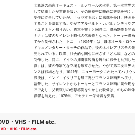
印象派の画家オーギュスト・ルノワールの次男。第一次世界大
して従軍したが重傷を負い、その療養中に映画に興味を抱く。
制作に従事していたが、「火花する恋」に感銘を受け、映画を
することを決意する。やがてアルベルト・カバルカンティやア
ィユドネらと知り合い、脚本を書くと同時に、映画制作を開始
ナナ」は彼のサイレント時代の代表作となった。トーキー映画
てから制作された「トニ」（1934年）は、ほぼオール・ロケ
ドキュメンタリー・タッチの作品で、後のネオレアリズモの先
見られている。以降、社会的な関心に根ざす「どん底」などの
制作した。特に、ドイツの捕虜収容所を舞台に戦争を批判した
影」は、彼の作家的な立場を確立させた。やがて第二次世界大
ンスは戦場となり、1941年、ニューヨークにわたってハリウ
戦後は、インド、イタリアを経て再びフランス映画界へ戻り、
監督した。サイレントからトーキーとフランス映画に黄金期を
匠であり、父親譲りの色彩感覚を生かした映像は、のちの映像
影響を与えた。1975年、アカデミー栄誉賞を受賞。
DVD・VHS・FILM etc.
DVD・VHS・FILM etc.