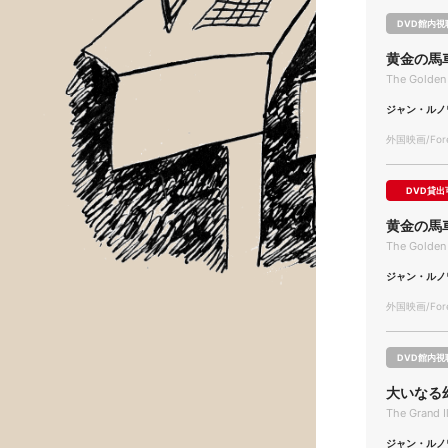
DVD館内視
黄金の馬
The Golden 
ジャン・ルノ
外国映画/Forei
DVD貸出
黄金の馬
The Golden 
ジャン・ルノ
外国映画/Forei
DVD館内視
大いなる
The Grand I
ジャン・ルノ