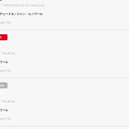
／ Catherine(Une vie sans joie)
デュードネ／ジャン・ルノワール
gn Film
可
 The River
ワール
gn Film
のみ
 The River
ワール
gn Film