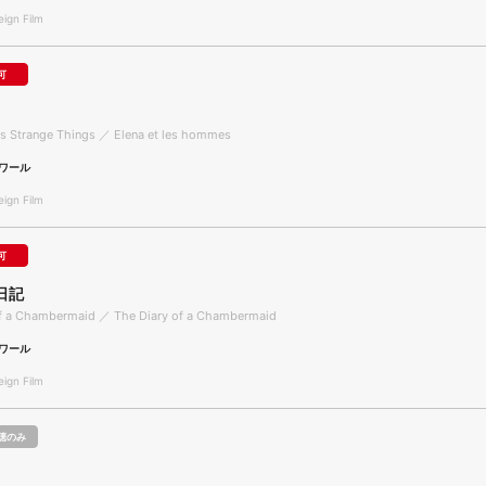
gn Film
可
es Strange Things ／ Elena et les hommes
ワール
gn Film
可
日記
of a Chambermaid ／ The Diary of a Chambermaid
ワール
gn Film
聴のみ