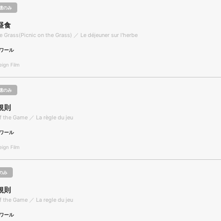
聴のみ
昼食
e Grass(Picnic on the Grass) ／ Le déjeuner sur l'herbe
ワール
gn Film
聴のみ
規則
f the Game ／ La règle du jeu
ワール
gn Film
のみ
規則
f the Game ／ La regle du jeu
ワール