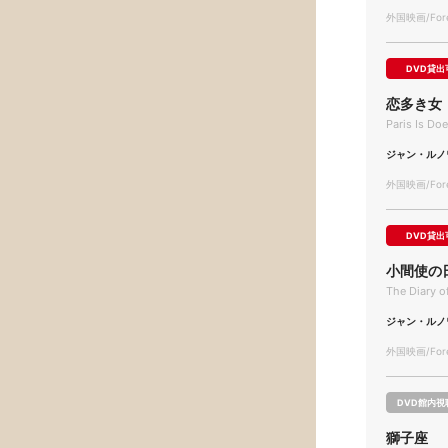
外国映画/Forei
DVD貸出
恋多き女
Paris Is Do
ジャン・ルノ
外国映画/Forei
DVD貸出
小間使の
The Diary 
ジャン・ルノ
外国映画/Forei
DVD館内視
獅子座