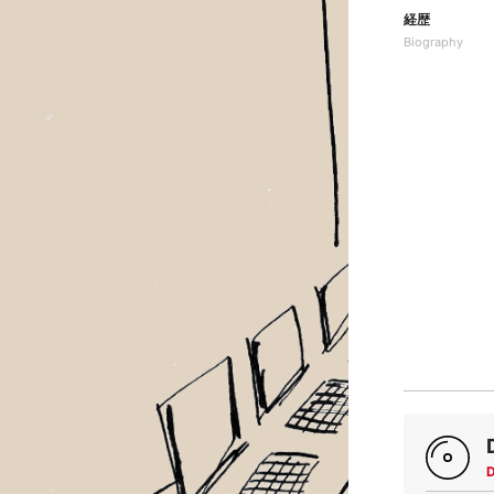
経歴
Biography