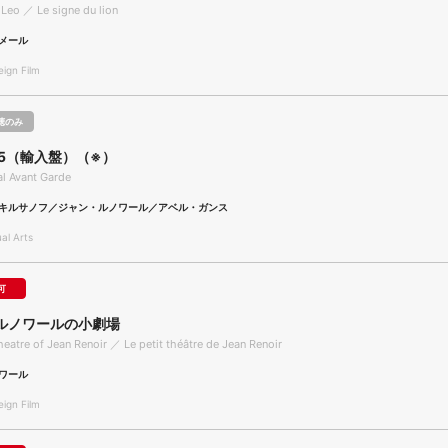
 Leo ／ Le signe du lion
メール
gn Film
聴のみ
 5（輸入盤）（※）
l Avant Garde
キルサノフ／ジャン・ルノワール／アベル・ガンス
l Arts
可
ルノワールの小劇場
heatre of Jean Renoir ／ Le petit théâtre de Jean Renoir
ワール
gn Film