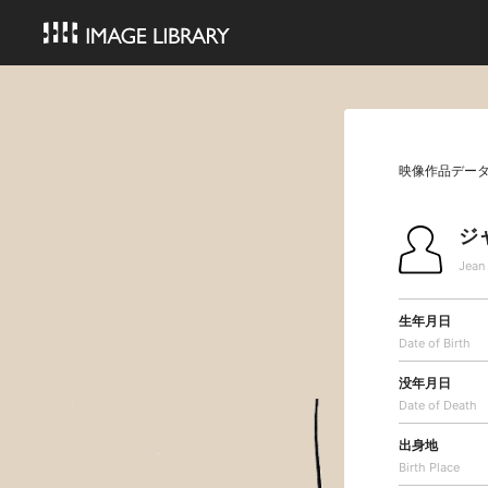
映像作品デー
ジ
Jean
生年月日
Date of Birth
没年月日
Date of Death
出身地
Birth Place