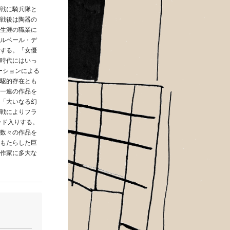
戦に騎兵隊と
戦後は陶器の
生涯の職業に
ルベール・デ
する。「女優
時代にはいっ
ーションによる
駆的存在とも
一連の作品を
「大いなる幻
戦によりフラ
ッド入りする。
数々の作品を
もたらした巨
作家に多大な