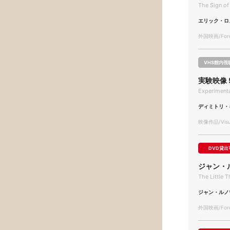
The Sign of
エリック・ロ
外国映画/Forei
VHS館内視
実験映像
Experimenta
ディミトリ・
映像作品/Visua
DVD貸出
ジャン・
The Little T
ジャン・ルノ
外国映画/Forei