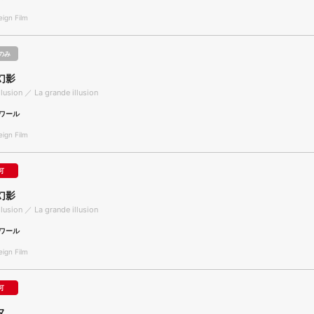
gn Film
のみ
幻影
llusion ／ La grande illusion
ワール
gn Film
可
幻影
llusion ／ La grande illusion
ワール
gn Film
可
ヌ