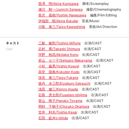
黒澤 明/Akira Kurosawa
脚本/Screenplay
瀬川 順一/Junichi Segawa
撮影/Cinematography
長沢 嘉樹/Yoshiki Nagasawa
編集/Film Editing
伊福部 昭/Akira Ifukube
音楽/Music
川島 泰三/Taizo Kawashima
美術/Art Direction
キャスト
三船 敏郎/Toshiro Mifune
出演/CAST
志村 喬/Takashi Shimura
出演/CAST
Cast
河野 秋武/Akitake Kono
出演/CAST
若山 セツ子/Setsuko Wakayama
出演/CAST
小杉 義男/Yoshio Kosugi
出演/CAST
高堂 国典/Kokuten Kodo
出演/CAST
深見 泰三/Taizo Fukami
出演/CAST
坂内 永三郎/Eizaburo Sakauchi
出演/CAST
浅田 健三/Kenzo Asada
出演/CAST
石島 房太郎/Fusataro Ishijima
出演/CAST
登山 晴子/Haruko Toyama
出演/CAST
岡村 千鶴子/Chizuko Okamura
出演/CAST
笠井 利夫/Toshio Kasai
出演/CAST
石田 鉱/Ko Ishida
出演/CAST