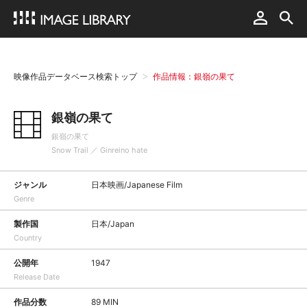
映像作品データベース検索トップ
作品情報：銀嶺の果て
銀嶺の果て
銀嶺の果て
Snow Trail ／ Ginreino hate
ジャンル
日本映画/Japanese Film
Genre
製作国
日本/Japan
Country
公開年
1947
Release Date
作品分数
89 MIN