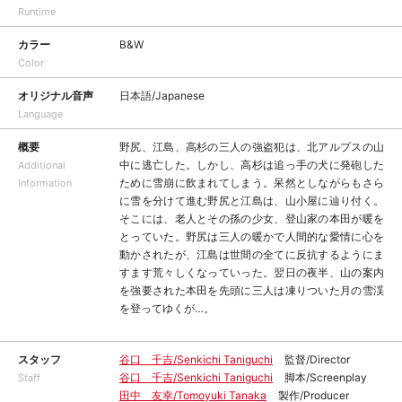
Runtime
カラー
B&W
Color
オリジナル音声
日本語/Japanese
Language
概要
野尻、江島、高杉の三人の強盗犯は、北アルプスの山
中に逃亡した。しかし、高杉は追っ手の犬に発砲した
Additional
ために雪崩に飲まれてしまう。呆然としながらもさら
Information
に雪を分けて進む野尻と江島は、山小屋に辿り付く。
そこには、老人とその孫の少女、登山家の本田が暖を
とっていた。野尻は三人の暖かで人間的な愛情に心を
動かされたが、江島は世間の全てに反抗するようにま
すます荒々しくなっていった。翌日の夜半、山の案内
を強要された本田を先頭に三人は凍りついた月の雪渓
を登ってゆくが…。
スタッフ
谷口 千吉/Senkichi Taniguchi
監督/Director
谷口 千吉/Senkichi Taniguchi
脚本/Screenplay
Staff
田中 友幸/Tomoyuki Tanaka
製作/Producer