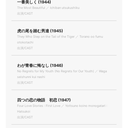
一番美しく (1944)
The Most Beautiful ／ Ichiban utsukushiku
出演/CAST
虎の尾を踏む男達 (1945)
They Who Step on the Tail of the Tiger ／ Torano oo fumu
otokotachi
出演/CAST
わが青春に悔なし (1946)
No Regrets for My Youth (No Regrets for Our Youth) ／ Waga
seishunni kui nashi
出演/CAST
四つの恋の物語 初恋 (1947)
Four Love Stories : First Love ／ Yottsuno koino monogatari :
Hatsukoi
出演/CAST