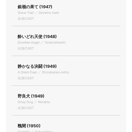
銀嶺の果て (1947)
Snow Trail ／ Ginreino hate
出演/CAST
酔いどれ天使 (1948)
Drunken Angel ／ Yoidoretenshi
出演/CAST
静かなる決闘 (1949)
A Silent Duel ／ Shizukanaru ketto
出演/CAST
野良犬 (1949)
Stray Dog ／ Norainu
出演/CAST
醜聞 (1950)
Scandal ／ Sukyandaru