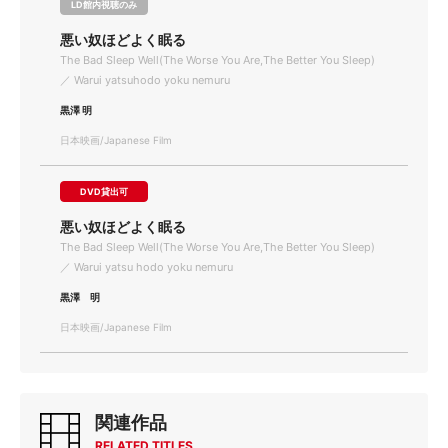
LD館内視聴のみ
悪い奴ほどよく眠る
The Bad Sleep Well(The Worse You Are,The Better You Sleep)
／ Warui yatsuhodo yoku nemuru
黒澤 明
日本映画/Japanese Film
DVD貸出可
悪い奴ほどよく眠る
The Bad Sleep Well(The Worse You Are,The Better You Sleep)
／ Warui yatsu hodo yoku nemuru
黒澤 明
日本映画/Japanese Film
関連作品
RELATED TITLES