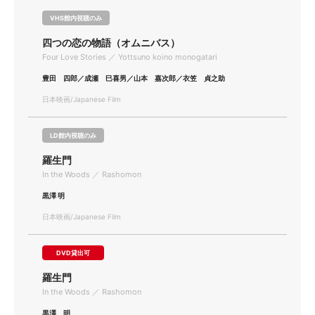
VHS館内視聴のみ
四つの恋の物語（オムニバス）
Four Love Stories ／ Yottsuno koino monogatari
豊田 四郎／成瀬 巳喜男／山本 嘉次郎／衣笠 貞之助
日本映画/Japanese Film
LD館内視聴のみ
羅生門
In the Woods ／ Rashomon
黒澤 明
日本映画/Japanese Film
DVD貸出可
羅生門
In the Woods ／ Rashomon
黒澤 明