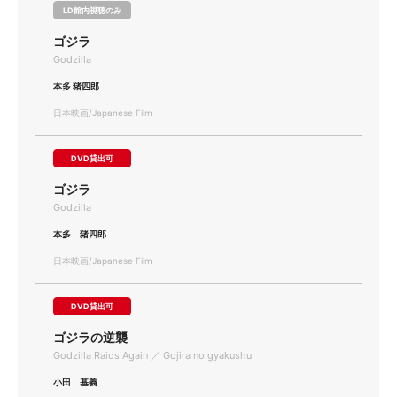
LD館内視聴のみ
ゴジラ
Godzilla
本多 猪四郎
日本映画/Japanese Film
DVD貸出可
ゴジラ
Godzilla
本多 猪四郎
日本映画/Japanese Film
DVD貸出可
ゴジラの逆襲
Godzilla Raids Again ／ Gojira no gyakushu
小田 基義