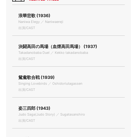
浪華悲歌 (1936)
Naniwa Elegy ／ Naniwaereji
出演/CAST
決闘高田の馬場（血煙高田馬場） (1937)
Takadanobaba Duel ／ Kekko takadanobaba
出演/CAST
鴛鴦歌合戦 (1939)
Singing Lovebirds ／ Oshidoriutagassen
出演/CAST
姿三四郎 (1943)
Judo Saga(Judo Story) ／ Sugatasanshiro
出演/CAST