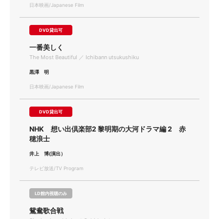
日本映画/Japanese Film
DVD貸出可
一番美しく
The Most Beautiful ／ Ichibann utsukushiku
黒澤 明
日本映画/Japanese Film
DVD貸出可
NHK 想い出倶楽部2 黎明期の大河ドラマ編 2 赤
穂浪士
井上 博(演出）
テレビ放送/TV Program
LD館内視聴のみ
鴛鴦歌合戦