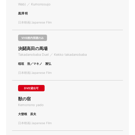
Wab) ／ Kumonosujo
黒澤 明
日本映画/Japanese Film
VHS館内視聴のみ
決闘高田の馬場
Takadanobaba Duel ／ Kekko takadanobaba
稲垣 浩／マキノ 雅弘
日本映画/Japanese Film
DVD貸出可
獣の宿
Kemonono yado
大曽根 辰夫
日本映画/Japanese Film