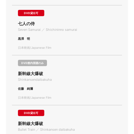
DVD貸出可
七人の侍
Seven Samurai ／ Shichininno samurai
黒澤 明
日本映画/Japanese Film
DVD館内視聴のみ
新幹線大爆破
Shinkansendaibakuha
佐藤 純彌
日本映画/Japanese Film
DVD貸出可
新幹線大爆破
Bullet Train ／ Shinkansen daibakuha