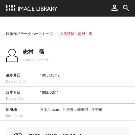
映像作品データベーストップ
人物情報：志村 喬
志村 喬
Takashi Shimura
生年月日
1905/03/12
Date of Birth
没年月日
1982/02/11
Date of Death
出身地
日本/Japan，兵庫県，朝来郡，生野町
Birth Place