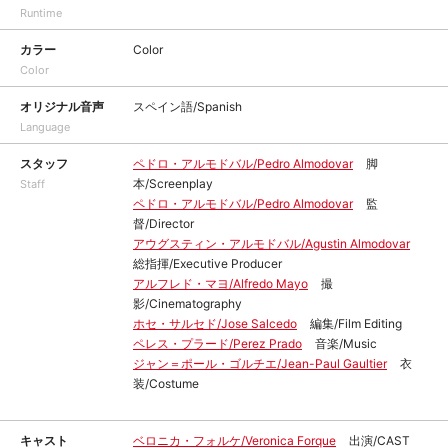
Runtime
カラー
Color
Color
オリジナル音声
スペイン語/Spanish
Language
スタッフ
ペドロ・アルモドバル/Pedro Almodovar
脚
本/Screenplay
Staff
ペドロ・アルモドバル/Pedro Almodovar
監
督/Director
アウグスティン・アルモドバル/Agustin Almodovar
総指揮/Executive Producer
アルフレド・マヨ/Alfredo Mayo
撮
影/Cinematography
ホセ・サルセド/Jose Salcedo
編集/Film Editing
ペレス・プラード/Perez Prado
音楽/Music
ジャン＝ポール・ゴルチエ/Jean-Paul Gaultier
衣
装/Costume
キャスト
ベロニカ・フォルケ/Veronica Forque
出演/CAST