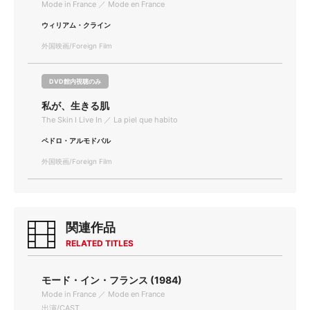
Mode in France ／ Mode en France
ウィリアム・クライン
外国映画/Foreign Film
DVD館内視聴のみ
私が、生きる肌
The Skin I Live In ／ La piel que habito
ペドロ・アルモドバル
外国映画/Foreign Film
関連作品
RELATED TITLES
モード・イン・フランス (1984)
Mode in France ／ Mode en France
出演/CAST