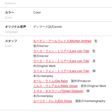
Runtime
カラー
Color
Color
オリジナル音声
デンマーク語/Danish
Language
スタッフ
モーテン・アールフレイズ/Morten Arnfred
監
督/Director
Staff
ラース・フォン・トリアー/Lars von Trier
監
督/Director
ラース・フォン・トリアー/Lars von Trier
原
作/Original Work
ラース・フォン・トリアー/Lars von Trier
脚
本/Screenplay
オーレ・ライム/Ole Reim
製作/Producer
ニルス・ヴェアセル/Niels Vorsel
原作/Original Work
トマス・ギスラソン/Tómas Gislason
脚
本/Screenplay
エーリク・クレス/Eric Kress
撮影/Cinematography