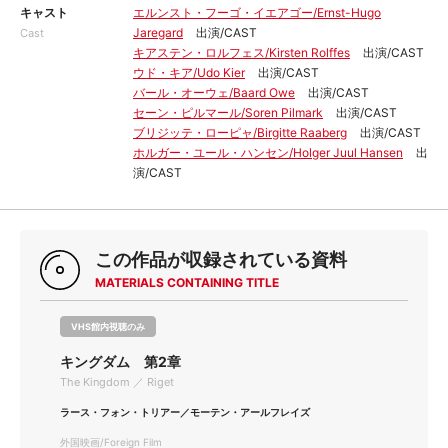
キャスト
エルンスト・フーゴ・イエアゴー/Ernst-Hugo
Jaregard
出演/CAST
Cast
キアステン・ロルフェス/Kirsten Rolffes
出演/CAST
ウド・キア/Udo Kier
出演/CAST
バール・オーウェ/Baard Owe
出演/CAST
セーン・ピルマール/Soren Pilmark
出演/CAST
ブリジッテ・ローピャ/Birgitte Raaberg
出演/CAST
ホルガー・ユール・ハンセン/Holger Juul Hansen
出
演/CAST
この作品が収録されている資料
MATERIALS CONTAINING TITLE
VHS館内視聴のみ
キングダム 第2章
The Kingdom ／ Riget
ラース・フォン・トリアー／モーテン・アールフレイズ
外国映画/Foreign Film