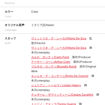
Runtime
カラー
Color
Color
オリジナル音声
イタリア語/Italian
Language
スタッフ
ヴィットリオ・デ・シーカ/Vittorio De Sica
監
督/Director
Staff
ヴィットリオ・デ・シーカ/Vittorio De Sica
脚
本/Screenplay
カルロ・ポンティ/Carlo Ponti
製作/Producer
アーサー・コーン/Arthur Cohn
製作/Producer
ブルネロ・ロンディ/Brunello Rondi
原作/Original
Work
エンニオ・デ・コンチーニ/Ennio De Concini
脚
本/Screenplay
ジュリアン・ヘールヴィ/Julian Halevy
脚
本/Screenplay
チェザーレ・ザヴァッティーニ/Cesare Zavattini
脚
本/Screenplay
トニーノ・グエッラ/Tonino Guerra
脚