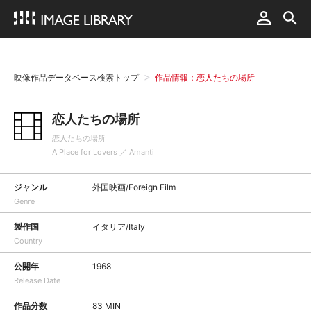
映像作品データベース検索トップ
作品情報：恋人たちの場所
恋人たちの場所
恋人たちの場所
A Place for Lovers ／ Amanti
ジャンル
外国映画/Foreign Film
Genre
製作国
イタリア/Italy
Country
公開年
1968
Release Date
作品分数
83 MIN