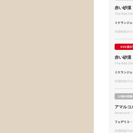
赤い砂漠
The Red Des
ミケランジェ
外国映画/Forei
DVD貸出
赤い砂漠
The Red Des
ミケランジェ
外国映画/Forei
LD館内視聴
アマルコ
Amarcord 
フェデリコ・
外国映画/Forei