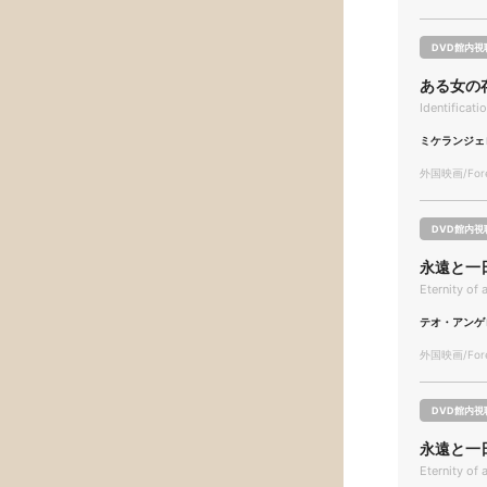
DVD館内視
ある女の
Identificat
ミケランジェ
外国映画/Forei
DVD館内視
永遠と一
Eternity of
テオ・アンゲ
外国映画/Forei
DVD館内視
永遠と一
Eternity of