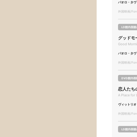
パオロ・タヴ
外国映画/Forei
LD館内視聴
グッドモ
Good Morni
パオロ・タヴ
外国映画/Forei
DVD館内視
恋人たち
A Place for
ヴィットリオ
外国映画/Forei
LD館内視聴