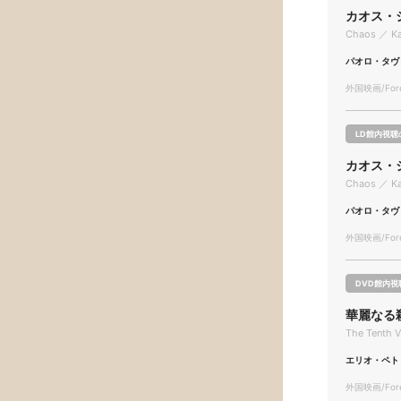
カオス・
Chaos ／ K
パオロ・タヴ
外国映画/Forei
LD館内視聴
カオス・
Chaos ／ K
パオロ・タヴ
外国映画/Forei
DVD館内視
華麗なる
The Tenth V
エリオ・ペト
外国映画/Forei