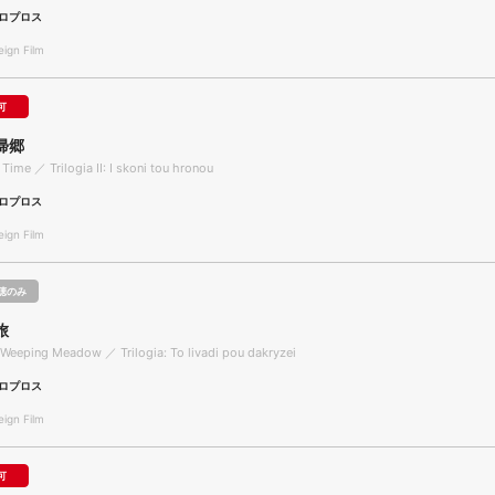
ロプロス
gn Film
可
帰郷
Time ／ Trilogia II: I skoni tou hronou
ロプロス
gn Film
聴のみ
旅
 Weeping Meadow ／ Trilogia: To livadi pou dakryzei
ロプロス
gn Film
可