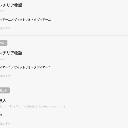
シチリア物語
aos
ィアーニ／ヴィットリオ・タヴィアーニ
gn Film
のみ
シチリア物語
aos
ィアーニ／ヴィットリオ・タヴィアーニ
gn Film
聴のみ
殺人
ictim (The 10th Victim) ／ La decima vittima
リ
gn Film