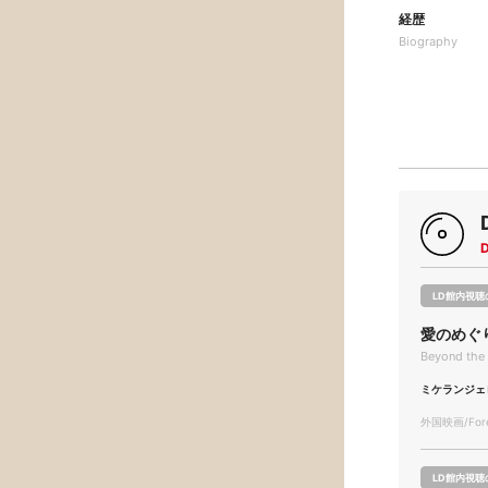
経歴
Biography
LD館内視聴
愛のめぐ
Beyond the 
ミケランジェ
外国映画/Forei
LD館内視聴