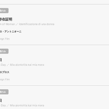
聴のみ
存在証明
ion of Woman ／ Identificazione di una donna
ロ・アントニオーニ
gn Film
聴のみ
日
 a Day ／ Mia aioniotita kai mia mera
ロプロス
gn Film
聴のみ
日
 a Day ／ Mia aioniotita kai mia mera