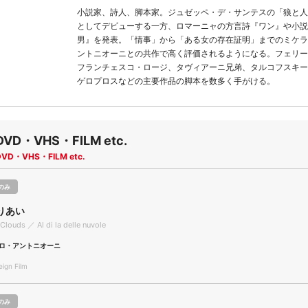
小説家、詩人、脚本家。ジュゼッペ・デ・サンテスの「狼と人
としてデビューする一方、ロマーニャの方言詩『ワン』や小説
男』を発表。「情事」から「ある女の存在証明」までのミケラ
ントニオーニとの共作で高く評価されるようになる。フェリー
フランチェスコ・ロージ、タヴィアーニ兄弟、タルコフスキー
ゲロプロスなどの主要作品の脚本を数多く手がける。
DVD・VHS・FILM etc.
DVD・VHS・FILM etc.
のみ
りあい
Clouds ／ Al di la delle nuvole
ロ・アントニオーニ
gn Film
のみ