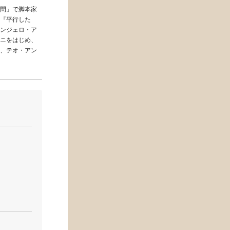
間」で脚本家
『平行した
ンジェロ・ア
ニをはじめ、
、テオ・アン