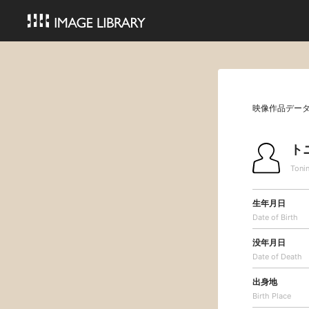
映像作品デー
ト
Toni
生年月日
Date of Birth
没年月日
Date of Death
出身地
Birth Place