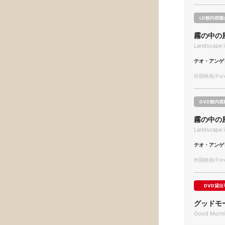
LD館内視聴
霧の中の
Landscape i
テオ・アンゲ
外国映画/Forei
DVD館内視
霧の中の
Landscape i
テオ・アンゲ
外国映画/Forei
DVD貸出
グッドモ
Good Morni