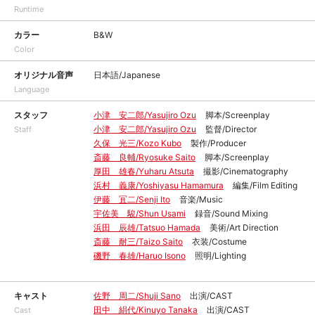
Runtime
カラー
B&W
Color
オリジナル音声
日本語/Japanese
Language
スタッフ
小津 安二郎/Yasujiro Ozu
脚本/Screenplay
小津 安二郎/Yasujiro Ozu
監督/Director
Staff
久保 光三/Kozo Kubo
製作/Producer
斎藤 良輔/Ryosuke Saito
脚本/Screenplay
厚田 雄春/Yuharu Atsuta
撮影/Cinematography
浜村 義康/Yoshiyasu Hamamura
編集/Film Editing
伊藤 冝二/Senji Ito
音楽/Music
宇佐美 駿/Shun Usami
録音/Sound Mixing
浜田 辰雄/Tatsuo Hamada
美術/Art Direction
斎藤 耐三/Taizo Saito
衣装/Costume
磯野 春雄/Haruo Isono
照明/Lighting
キャスト
佐野 周二/Shuji Sano
出演/CAST
田中 絹代/Kinuyo Tanaka
出演/CAST
Cast