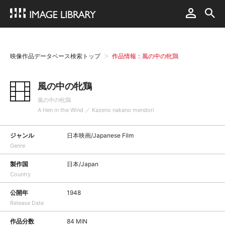
映像作品データベース検索トップ
作品情報：風の中の牝鶏
風の中の牝鶏
風の中の牝鶏
A Hen in the Wind ／ Kazeno nakano mendori
ジャンル
日本映画/Japanese Film
Genre
製作国
日本/Japan
Country
公開年
1948
Release Date
作品分数
84 MIN