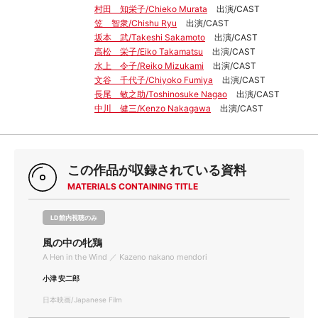
村田 知栄子/Chieko Murata
出演/CAST
笠 智衆/Chishu Ryu
出演/CAST
坂本 武/Takeshi Sakamoto
出演/CAST
高松 栄子/Eiko Takamatsu
出演/CAST
水上 令子/Reiko Mizukami
出演/CAST
文谷 千代子/Chiyoko Fumiya
出演/CAST
長尾 敏之助/Toshinosuke Nagao
出演/CAST
中川 健三/Kenzo Nakagawa
出演/CAST
この作品が収録されている資料
MATERIALS CONTAINING TITLE
LD館内視聴のみ
風の中の牝鶏
A Hen in the Wind ／ Kazeno nakano mendori
小津 安二郎
日本映画/Japanese Film