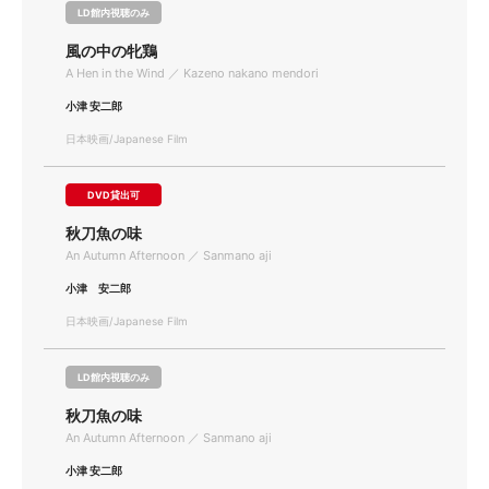
LD館内視聴のみ
風の中の牝鶏
A Hen in the Wind ／ Kazeno nakano mendori
小津 安二郎
日本映画/Japanese Film
DVD貸出可
秋刀魚の味
An Autumn Afternoon ／ Sanmano aji
小津 安二郎
日本映画/Japanese Film
LD館内視聴のみ
秋刀魚の味
An Autumn Afternoon ／ Sanmano aji
小津 安二郎