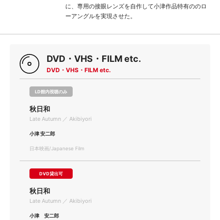
に、専用の接眼レンズを自作して小津作品特有ののロ
ーアングルを実現させた。
DVD・VHS・FILM etc.
DVD・VHS・FILM etc.
LD館内視聴のみ
秋日和
Late Autumn ／ Akibiyori
小津 安二郎
日本映画/Japanese Film
DVD貸出可
秋日和
Late Autumn ／ Akibiyori
小津 安二郎