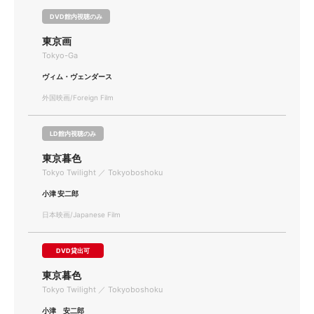
DVD館内視聴のみ
東京画
Tokyo-Ga
ヴィム・ヴェンダース
外国映画/Foreign Film
LD館内視聴のみ
東京暮色
Tokyo Twilight ／ Tokyoboshoku
小津 安二郎
日本映画/Japanese Film
DVD貸出可
東京暮色
Tokyo Twilight ／ Tokyoboshoku
小津 安二郎