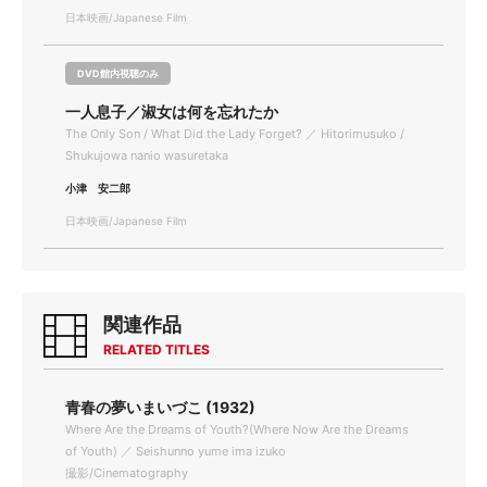
日本映画/Japanese Film
DVD館内視聴のみ
一人息子／淑女は何を忘れたか
The Only Son / What Did the Lady Forget? ／ Hitorimusuko /
Shukujowa nanio wasuretaka
小津 安二郎
日本映画/Japanese Film
関連作品
RELATED TITLES
青春の夢いまいづこ (1932)
Where Are the Dreams of Youth?(Where Now Are the Dreams
of Youth) ／ Seishunno yume ima izuko
撮影/Cinematography