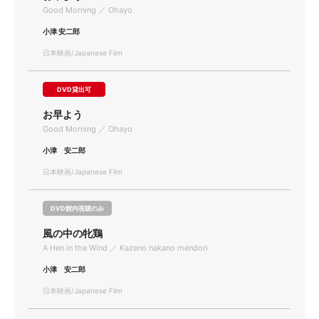
Good Morning ／ Ohayo
小津 安二郎
日本映画/Japanese Film
DVD貸出可
お早よう
Good Morning ／ Ohayo
小津 安二郎
日本映画/Japanese Film
DVD館内視聴のみ
風の中の牝鶏
A Hen in the Wind ／ Kazeno nakano mendori
小津 安二郎
日本映画/Japanese Film