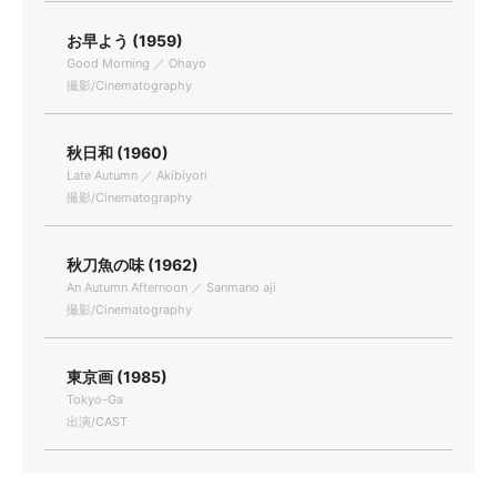
お早よう (1959)
Good Morning ／ Ohayo
撮影/Cinematography
秋日和 (1960)
Late Autumn ／ Akibiyori
撮影/Cinematography
秋刀魚の味 (1962)
An Autumn Afternoon ／ Sanmano aji
撮影/Cinematography
東京画 (1985)
Tokyo-Ga
出演/CAST