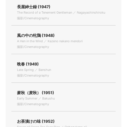
長屋紳士録 (1947)
The Record of a Tenement Gentleman ／ Nagayashinshiroku
撮影/Cinematography
風の中の牝鶏 (1948)
A Hen in the Wind ／ Kazeno nakano mendori
撮影/Cinematography
晩春 (1949)
Late Spring ／ Banshun
撮影/Cinematography
麥秋（麦秋） (1951)
Early Summer ／ Bakushu
撮影/Cinematography
お茶漬けの味 (1952)