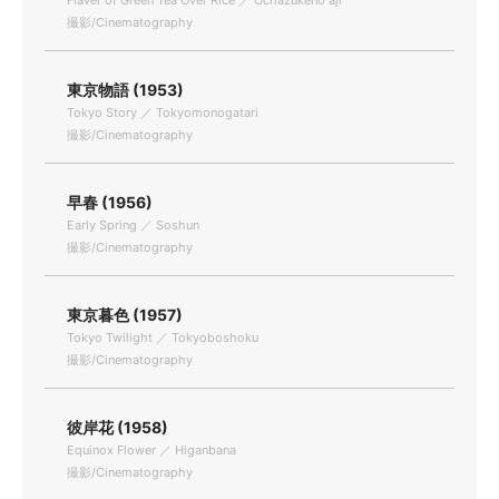
Flaver of Green Tea Over Rice ／ Ochazukeno aji
撮影/Cinematography
東京物語 (1953)
Tokyo Story ／ Tokyomonogatari
撮影/Cinematography
早春 (1956)
Early Spring ／ Soshun
撮影/Cinematography
東京暮色 (1957)
Tokyo Twilight ／ Tokyoboshoku
撮影/Cinematography
彼岸花 (1958)
Equinox Flower ／ Higanbana
撮影/Cinematography