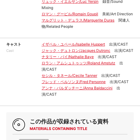
リュック・イエルサン/Luc Yersin
録音/Sound
Mixing
ロマン・グーピル/Romain Goupil
美術/Art Direction
マルグリット・デュラス/Marguerite Duras
関連人
物/Related People
キャスト
イザベル・ユペール/Isabelle Huppert
出演/CAST
ジャック・デュトロン/Jacques Dutronc
出演/CAST
Cast
ナタリー・バイ/Nathalie Baye
出演/CAST
ロラン・アムシュトゥッツ/Roland Amstutz
出
演/CAST
セシル・タネール/Cecile Tanner
出演/CAST
フレッド・ペルソンヌ/Fred Personne
出演/CAST
アンナ・バルダッチーニ/Anna Baldaccini
出
演/CAST
この作品が収録されている資料
MATERIALS CONTAINING TITLE