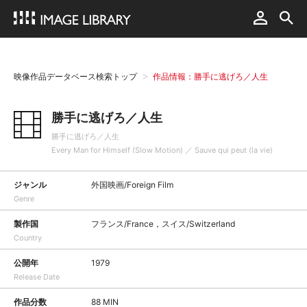
映像作品データベース検索トップ
作品情報：勝手に逃げろ／人生
勝手に逃げろ／人生
勝手に逃げろ／人生
Every Man for Himself (Slow Motion) ／ Sauve qui peut (la vie)
ジャンル
外国映画/Foreign Film
Genre
製作国
フランス/France，スイス/Switzerland
Country
公開年
1979
Release Date
作品分数
88 MIN