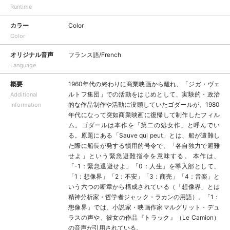
Runtime
カラー
Color
Color
オリジナル音声
フランス語/French
Language
概要
1960年代の終わりに商業映画から離れ、「ジガ・ヴェ
ルトフ集団」での活動をはじめとして、実験的・政治
Additional
的な作品制作や活動に没頭していたゴダールが、1980
Information
年代になって突如商業映画に復帰して制作したフィル
ム。ゴダールは本作を「第二の処女作」と呼んでい
る。原題にある「Sauve qui peut」とは、船が遭難し
た際に船長が発する慣用的号令で、「各自独力で避難
せよ」という緊急避難指令を意味する。 本作は、
「-1：緊急退避せよ」「0：人生」を導入部として、
「1：想像界」「2：不安」「3：商売」「4：音楽」と
いう六つの断章から構成されている（「想像界」とは
精神分析家・哲学者ジャック・ラカンの用語）。「1：
想像界」では、小説家・映画作家マルグリット・デュ
ラスの声や、彼女の作品『トラック』（Le Camion）
の音声が引用されている。