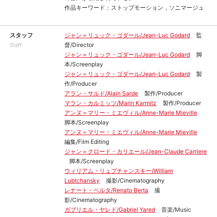
作品キーワード：ストップモーション，ソニマージュ
スタッフ
ジャン＝リュック・ゴダール/Jean-Luc Godard
監
督/Director
Staff
ジャン＝リュック・ゴダール/Jean-Luc Godard
脚
本/Screenplay
ジャン＝リュック・ゴダール/Jean-Luc Godard
製
作/Producer
アラン・サルド/Alain Sarde
製作/Producer
マラン・カルミッツ/Marin Karmitz
製作/Producer
アンヌ＝マリー・ミエヴィル/Anne-Marie Mieville
脚本/Screenplay
アンヌ＝マリー・ミエヴィル/Anne-Marie Mieville
編集/Film Editing
ジャン＝クロード・カリエール/Jean-Claude Carriere
脚本/Screenplay
ウィリアム・リュプチャンスキー/William
Lubtchansky
撮影/Cinematography
レナート・ベルタ/Renato Berta
撮
影/Cinematography
ガブリエル・ヤレド/Gabriel Yared
音楽/Music