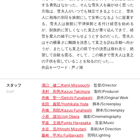
する勇気はなかった。そんな雪夫人を歯がゆく思った
方哉は、雪夫人がいつでも独立できるようにと、雪夫
人に熱海の別荘を旅館にして女将になるように提案す
る。雪夫人は旅館に宇津保館と名付け経営を始める
が、財政的に苦しくなった直之が乗り込んできて、経
営を愛人の綾子にやらせようとするのだった。雪夫人
はその横暴さに離婚を決意して直之を訪ね京都へ向か
うが、またしても直之の前でその決意は崩れ去り、絶
望して自殺を図る。そして、この騒ぎで雪夫人は直之
の子供を宿していることを知るのだった…。
作品キーワード：芦ノ湖
スタッフ
溝口 健二/Kenji Mizoguchi
監督/Director
滝村 和男/Kazuo Takimura
製作/Producer
Staff
舟橋 聖一/Seiichi Funabashi
原作/Original Work
依田 義賢/Yoshikata Yoda
脚本/Screenplay
舟橋 和郎/Kazuo Funahashi
脚本/Screenplay
小原 譲治/Joji Obara
撮影/Cinematography
早坂 文雄/Fumio Hayasaka
音楽/Music
水谷 浩/Hiroshi Mizutani
美術/Art Direction
藤林 甲/Ko Fujibayashi
照明/Lighting