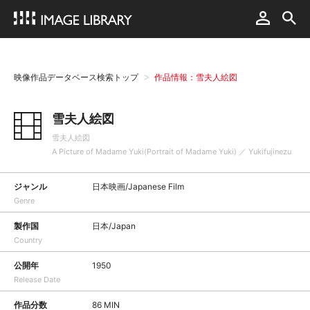
映像作品データベース検索トップ
作品情報：雪夫人絵図
雪夫人絵図
雪夫人絵図
A Picture of Madame Yuki(Portrait of Madame Yuki) ／ Yukifujinezu
ジャンル
日本映画/Japanese Film
Genre
製作国
日本/Japan
Country
公開年
1950
Release Date
作品分数
86 MIN