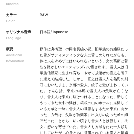
Runtime
カラー
B&W
Color
オリジナル音声
日本語/Japanese
Language
概要
原作は舟橋聖一の同名長編小説。旧華族のお嬢様だっ
た雪がサディスティックな夫に苦しめられながらも、
Additional
体は夫を求めずにはいられないという、女の葛藤と苦
Information
悩を艶かしいエロティシズムで描き出す。 雪夫人は旧
華族信濃家に生まれ育ち、やがて放蕩者の直之を養子
に迎えて結婚した。しかし、直之は雪夫人を熱海の別
荘においたまま、京都の愛人、綾子と遊びまわってい
た。そんな折、東京の本邸で雪夫人の父親が亡くな
り、雪夫人は東京に駆けつけることになった。新しく
やって来た女中の浜は、箱根の山のホテルに逗留して
いる方哉と一緒に雪夫人の世話をするため東京に向か
った。方哉は、父親が信濃家に出入りのあった琴の師
匠だったことから、幼い頃より雪夫人とは親しく、彼
女に想いを寄せていた。雪夫人も方哉をただ一人頼り
にしていたが、心身ともに征服されている直之と離婚