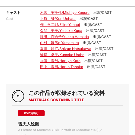
キャスト
木暮 実千代/Michiyo Kogure
出演/CAST
上原 謙/Ken Uehara
出演/CAST
Cast
柳 永二郎/Eijiro Yanagi
出演/CAST
久我 美子/Yoshiko Kuga
出演/CAST
浜田 百合子/Yuriko Hamada
出演/CAST
山村 聰/So Yamamura
出演/CAST
夏川 静江/Shizue Natsukawa
出演/CAST
浦辺 粂子/Kumeko Urabe
出演/CAST
加藤 春哉/Haruya Kato
出演/CAST
田中 春男/Haruo Tanaka
出演/CAST
この作品が収録されている資料
MATERIALS CONTAINING TITLE
DVD貸出可
雪夫人絵図
A Picture of Madame Yuki(Portrait of Madame Yuki) ／