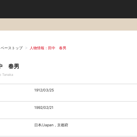
タベーストップ
人物情報：田中 春男
中 春男
o Tanaka
1912/03/25
1992/02/21
日本/Japan，京都府