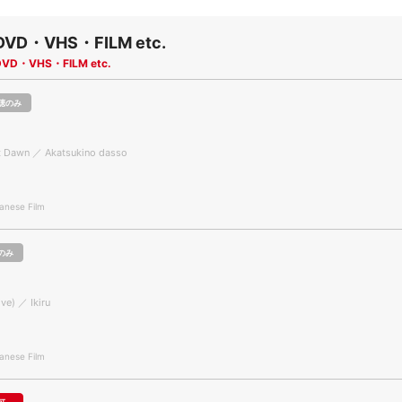
DVD・VHS・FILM etc.
DVD・VHS・FILM etc.
聴のみ
at Dawn ／ Akatsukino dasso
nese Film
のみ
ive) ／ Ikiru
nese Film