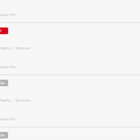
nese Film
可
Depths ／ Donzoko
nese Film
のみ
Depths ／ Donzoko
nese Film
のみ