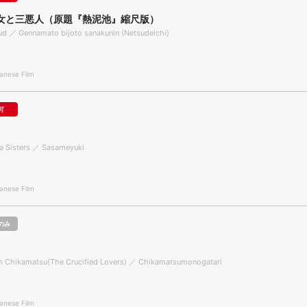
女と三悪人（原題『熱泥池』縮尺版）
d ／ Gennamato bijoto sanakunin (Netsudeichi)
nese Film
可
a Sisters ／ Sasameyuki
nese Film
のみ
om Chikamatsu(The Crucified Lovers) ／ Chikamatsumonogatari
nese Film