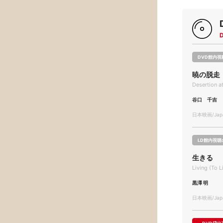
DVD館内視
暁の脱走
Desertion 
谷口 千吉
日本映画/Japa
LD館内視聴
生きる
Living (To L
黒澤 明
日本映画/Japa