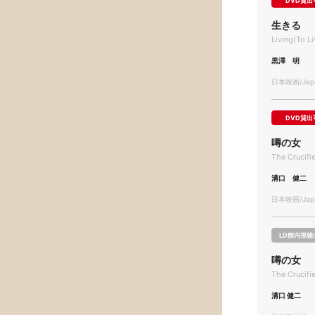
DVD貸出
生きる
Living(To Li
黒澤 明
日本映画/Japa
DVD貸出
噂の女
The Crucif
溝口 健二
日本映画/Japa
LD館内視聴
噂の女
The Crucif
溝口 健二