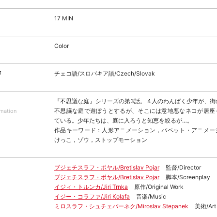
17 MIN
Color
声
チェコ語/スロバキア語/Czech/Slovak
『不思議な庭』シリーズの第3話。 4人のわんぱく少年が、
不思議な庭で遊ぼうとするが、そこには意地悪なネコが居座
rmation
ている。少年たちは、庭に入ろうと知恵を絞るが…。
作品キーワード：人形アニメーション，パペット・アニメー
けっこ，ゾウ，ストップモーション
ブジェチスラフ・ポヤル/Bretislav Pojar
監督/Director
ブジェチスラフ・ポヤル/Bretislav Pojar
脚本/Screenplay
イジィ・トルンカ/Jiri Trnka
原作/Original Work
イジー・コラファ/Jiri Kolafa
音楽/Music
ミロスラフ・シュチェパーネク/Miroslav Stepanek
美術/Art 