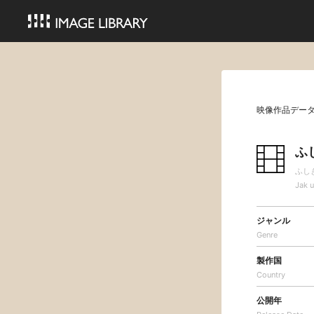
映像作品デー
ふ
ふし
Jak u
ジャンル
Genre
製作国
Country
公開年