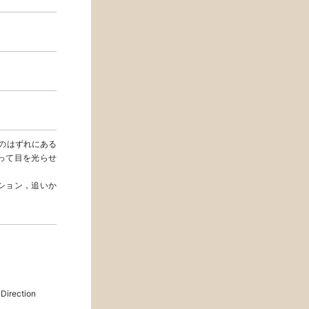
街のはずれにある
って目を光らせ
ション，追いか
Direction