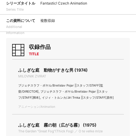
シリーズタイトル
Fantastic! Czech Animation
Series Title
この資料について
複数収録
Additional
Information
収録作品
TITLE
ふしぎな庭 動物がすきな男 (1974)
MILOVNIK ZVIRAT
ブジェチスラフ・ポヤル/Bretislav Pojar ||スタッフ/STAFF[監
督/DIRECTOR], ブジェチスラフ・ポヤル/Bretislav Pojar ||スタッ
フ/STAFF[脚本], イジィ・トルンカ/Jiri Trnka ||スタッフ/STAFF[原作]
アニメーション/Animation
ふしぎな庭 霧の朝（広がる霧） (1975)
The Garden "Great Fog"(Thick Fog) ／ O te velke mlze