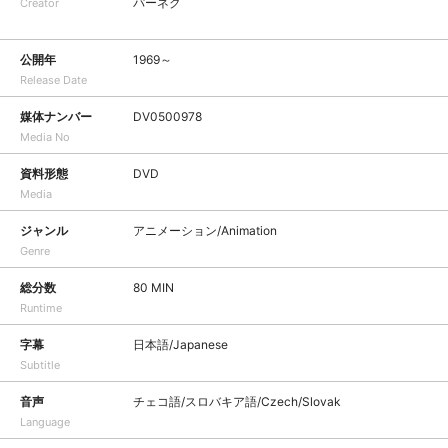
パーネク
Creator
公開年
1969～
Release Date
媒体ナンバー
DV0500978
Media No
資料形態
DVD
Media
ジャンル
アニメーション/Animation
Genre
総分数
80 MIN
Runtime
字幕
日本語/Japanese
Subtitle
音声
チェコ語/スロバキア語/Czech/Slovak
Language