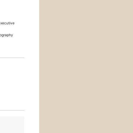
ecutive
ography