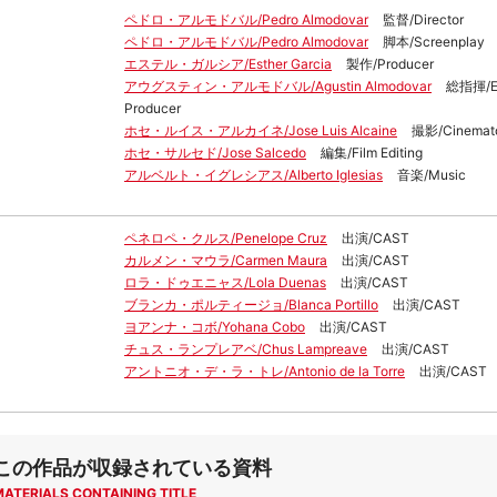
ペドロ・アルモドバル/Pedro Almodovar
監督/Director
ペドロ・アルモドバル/Pedro Almodovar
脚本/Screenplay
エステル・ガルシア/Esther Garcia
製作/Producer
アウグスティン・アルモドバル/Agustin Almodovar
総指揮/Ex
Producer
ホセ・ルイス・アルカイネ/Jose Luis Alcaine
撮影/Cinemat
ホセ・サルセド/Jose Salcedo
編集/Film Editing
アルベルト・イグレシアス/Alberto Iglesias
音楽/Music
ペネロペ・クルス/Penelope Cruz
出演/CAST
カルメン・マウラ/Carmen Maura
出演/CAST
ロラ・ドゥエニャス/Lola Duenas
出演/CAST
ブランカ・ポルティージョ/Blanca Portillo
出演/CAST
ヨアンナ・コボ/Yohana Cobo
出演/CAST
チュス・ランプレアベ/Chus Lampreave
出演/CAST
アントニオ・デ・ラ・トレ/Antonio de la Torre
出演/CAST
この作品が収録されている資料
MATERIALS CONTAINING TITLE