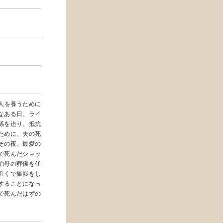
人を養うために
なある日、ライ
係を迫り、抵抗
ために、夫の死
その夜、最愛の
で死んだショッ
伯母の葬儀を任
近くで撮影をし
することになっ
で死んだはずの