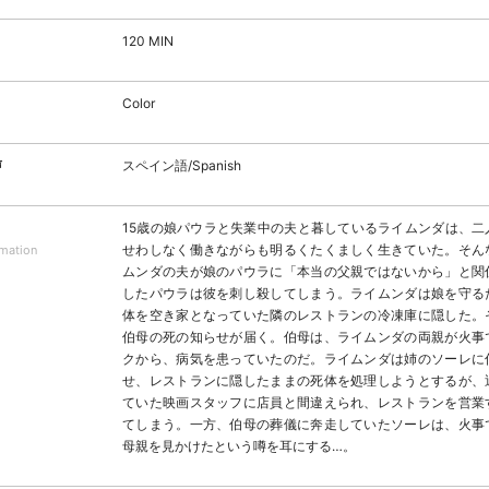
120 MIN
Color
声
スペイン語/Spanish
15歳の娘パウラと失業中の夫と暮しているライムンダは、二
せわしなく働きながらも明るくたくましく生きていた。そん
rmation
ムンダの夫が娘のパウラに「本当の父親ではないから」と関
したパウラは彼を刺し殺してしまう。ライムンダは娘を守る
体を空き家となっていた隣のレストランの冷凍庫に隠した。
伯母の死の知らせが届く。伯母は、ライムンダの両親が火事
クから、病気を患っていたのだ。ライムンダは姉のソーレに
せ、レストランに隠したままの死体を処理しようとするが、
ていた映画スタッフに店員と間違えられ、レストランを営業
てしまう。一方、伯母の葬儀に奔走していたソーレは、火事
母親を見かけたという噂を耳にする…。