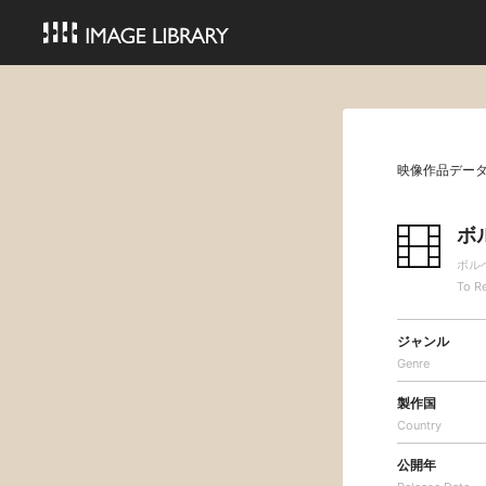
映像作品デー
ボ
ボル
To R
ジャンル
Genre
製作国
Country
公開年