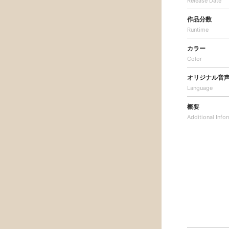
Release Date
作品分数
Runtime
カラー
Color
オリジナル音
Language
概要
Additional
Info