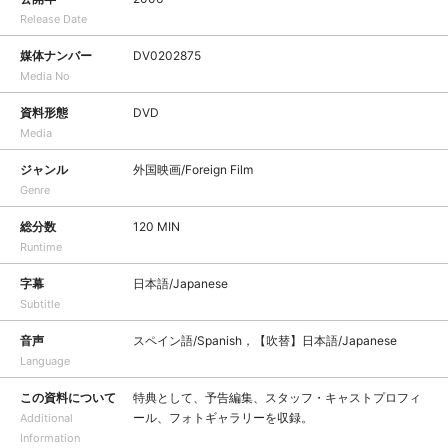
Release Date
媒体ナンバー
DV0202875
Media No
資料形態
DVD
Media
ジャンル
外国映画/Foreign Film
Genre
総分数
120 MIN
Runtime
字幕
日本語/Japanese
Subtitle
音声
スペイン語/Spanish，【吹替】日本語/Japanese
Language
この資料について
特典として、予告編集、スタッフ・キャストプロフィ
ール、フォトギャラリーを収録。
Additional
Information