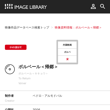
映像作品データベース検索トップ
映像資料情報：ボルベール＜帰郷＞
外国映画
DVD貸出可
ボルベ
貸
ボルベール＜帰郷＞
ボルベール＜キキョウ＞
To Return
Volver
制作者
ペドロ・アルモドバル
Creator
公開年
2006