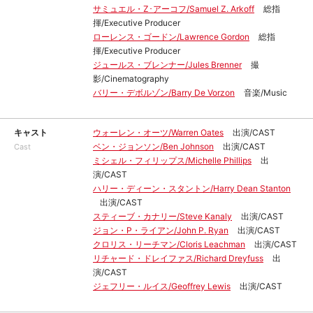
サミュエル・Z･アーコフ/Samuel Z. Arkoff
総指
揮/Executive Producer
ローレンス・ゴードン/Lawrence Gordon
総指
揮/Executive Producer
ジュールス・ブレンナー/Jules Brenner
撮
影/Cinematography
バリー・デボルゾン/Barry De Vorzon
音楽/Music
キャスト
ウォーレン・オーツ/Warren Oates
出演/CAST
ベン・ジョンソン/Ben Johnson
出演/CAST
Cast
ミシェル・フィリップス/Michelle Phillips
出
演/CAST
ハリー・ディーン・スタントン/Harry Dean Stanton
出演/CAST
スティーブ・カナリー/Steve Kanaly
出演/CAST
ジョン・P・ライアン/John P. Ryan
出演/CAST
クロリス・リーチマン/Cloris Leachman
出演/CAST
リチャード・ドレイファス/Richard Dreyfuss
出
演/CAST
ジェフリー・ルイス/Geoffrey Lewis
出演/CAST