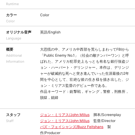
Runtime
カラー
Color
Color
オリジナル音声
英語/English
Language
概要
大恐慌の中、アメリカ中西部を荒らしまわってFBIから
「Public Enemy No.1」（社会の敵ナンバーワン）と呼
Additional
ばれた、アメリカ犯罪史上もっとも有名な銀行強盗ジ
Information
ョン・ハーバート・デリンジャー。本作は、デリンジ
ャーが破滅的な死へと突き進んでいった生涯最後の2年
間を中心として、壮絶な彼の生き様を描き出した、ジ
ョン・ミリアス監督のデビュー作である。
作品キーワード：銃撃戦，ギャング，警察，刑務所，
脱獄，娼婦
スタッフ
ジョン・ミリアス/John Milius
脚本/Screenplay
ジョン・ミリアス/John Milius
監督/Director
Staff
バズ・フェイシャンズ/Buzz Feitshans
製
作/Producer