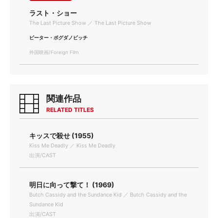
ラスト・ショー
The Last Picture Show ／ The Last Picture Show
ピーター・ボグダノビッチ
外国映画/Foreign Film
関連作品
RELATED TITLES
キッスで殺せ (1955)
Kiss Me Deadly ／ Kiss Me Deadly
出演/CAST
明日に向って撃て！ (1969)
Butch Cassidy and the Sundance Kid ／ Butch Cassidy and the
Sundance Kid
出演/CAST