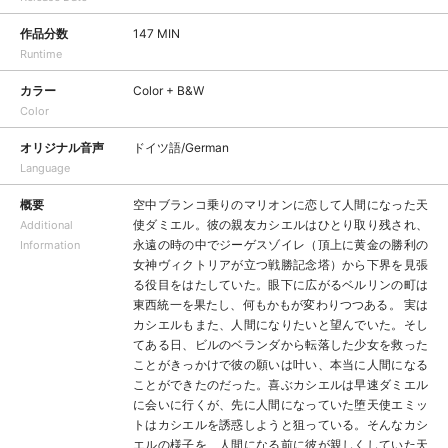
作品分数
147 MIN
Runtime
カラー
Color + B&W
Color
オリジナル音声
ドイツ語/German
Language
概要
空中ブランコ乗りのマリオンに恋して人間になった天
使ダミエル。彼の親友カシエルはひとり取り残され、
Additional
永遠の時の中でジーゲスゾイレ（頂上に黄金の勝利の
Information
女神ヴィクトリアが立つ戦勝記念塔）から下界を見張
る役目をはたしていた。眼下に広がるベルリンの町は
東西統一を果たし、何もかもが変わりつつある。 実は
カシエルもまた、人間になりたいと望んでいた。そし
てある日、ビルのベランダから転落した少女を救った
ことがきっかけで彼の願いは叶い、本当に人間になる
ことができたのだった。喜ぶカシエルは早速ダミエル
に会いに行くが、先に人間になっていた堕天使エミッ
トはカシエルを誘惑しようと狙っている。そんなカシ
エルの様子を、人間になる前に彼が親しくしていた天