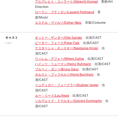
アルブレヒト・コンラート/Albrecht Konrad
美術/Art
Direction
ローラン・プティガン/Laurent Petitgand
音
楽/Music
エステル・ヴァルツ/Esther Walz
衣装/Costume
キャスト
オットー・ザンダー/Otto Sander
出演/CAST
ピーター・フォーク/Peter Falk
出演/CAST
Cast
ナスターシャ・キンスキー/Nastassja Kinski
出
演/CAST
ウィレム・デフォー/Willem Dafoe
出演/CAST
ハインツ・リューマン/Heinz Ruhmann
出演/CAST
ブルーノ・ガンツ/Bruno Ganz
出演/CAST
ホルスト・ブッフホルツ/Horst Buchholz
出
演/CAST
リュディガー・フォーグラー/Rudiger Vogler
出
演/CAST
ルー・リード/Lou Reed
出演/CAST
ソルヴェイグ・ドマルタン/Solveig Dommartin
出
演/CAST