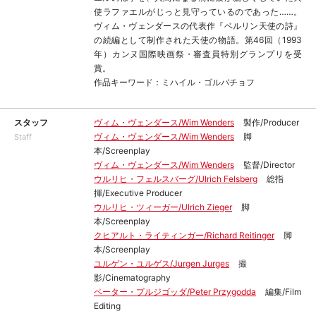
使ラファエルがじっと見守っているのであった……。
ヴィム・ヴェンダースの代表作『ベルリン天使の詩』
の続編として制作された天使の物語。第46回（1993
年）カンヌ国際映画祭・審査員特別グランプリを受
賞。
作品キーワード：ミハイル・ゴルバチョフ
スタッフ
ヴィム・ヴェンダース/Wim Wenders
製作/Producer
ヴィム・ヴェンダース/Wim Wenders
脚
Staff
本/Screenplay
ヴィム・ヴェンダース/Wim Wenders
監督/Director
ウルリヒ・フェルスバーグ/Ulrich Felsberg
総指
揮/Executive Producer
ウルリヒ・ツィーガー/Ulrich Zieger
脚
本/Screenplay
クヒアルト・ライティンガー/Richard Reitinger
脚
本/Screenplay
ユルゲン・ユルゲス/Jurgen Jurges
撮
影/Cinematography
ペーター・プルジゴッダ/Peter Przygodda
編集/Film
Editing