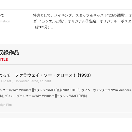
いて
特典として、メイキング、スタッフ＆キャスト“23の質問”、
ダー“カシエルと私”、オリジナル予告編、オリジナル・ポス
rmation
（計65分）。
収録作品
ITLE
って ファラウェイ・ソー・クロース！ (1993)
 Close! ／ In weiter Ferne, so nah!
ース/Wim Wenders ||スタッフ/STAFF[監督/DIRECTOR], ヴィム・ヴェンダース/Wim Wenders
本], ヴィム・ヴェンダース/Wim Wenders ||スタッフ/STAFF[製作]
gn Film