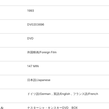
1993
DV0203696
DVD
外国映画/Foreign Film
147 MIN
日本語/Japanese
ドイツ語/German，英語/English，フランス語/French
トル
ナスターシャ・キンスキーDVD BOX