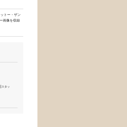
オットー・ザン
ター画像を収録
 ||スタッ