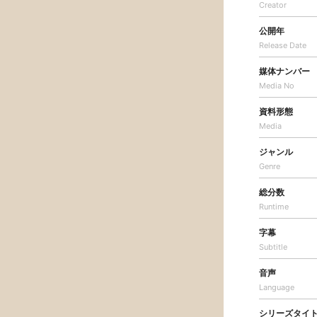
Creator
公開年
Release Date
媒体ナンバー
Media No
資料形態
Media
ジャンル
Genre
総分数
Runtime
字幕
Subtitle
音声
Language
シリーズタイ