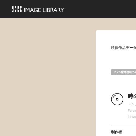
映像作品デー
DVD館内視聴の
時
トキ
Fara
In we
制作者