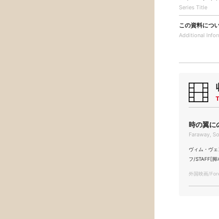
Series Title
この資料につ
Additional
Info
T
時の翼にの
Faraway, So
ヴィム・ヴェンダ
フ/STAFF[脚
外国映画/Forei