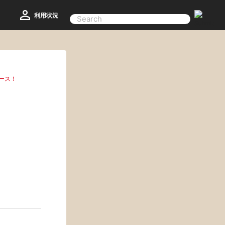
利用状況
ース！