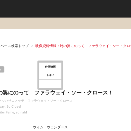
タベース検索トップ
映像資料情報：時の翼にのって ファラウェイ・ソー・クロ
外国映画
み
トキノ
の翼にのって ファラウェイ・ソー・クロース！
ノツバサニノッテ ファラウェイ・ソー・クロース！
way, So Close!
iter Ferne, so nah!
ヴィム・ヴェンダース