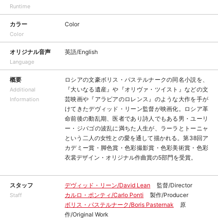
Runtime
カラー
Color
Color
オリジナル音声
英語/English
Language
概要
ロシアの文豪ボリス・パステルナークの同名小説を、
『大いなる遺産』や『オリヴァ・ツイスト』などの文
Additional
芸映画や『アラビアのロレンス』のような大作を手が
Information
けてきたデヴィッド・リーン監督が映画化。ロシア革
命前後の動乱期、医者であり詩人でもある男・ユーリ
ー・ジバゴの波乱に満ちた人生が、ラーラとトーニャ
という二人の女性との愛を通して描かれる。第38回ア
カデミー賞・脚色賞・色彩撮影賞・色彩美術賞・色彩
衣裳デザイン・オリジナル作曲賞の5部門を受賞。
スタッフ
デヴィッド・リーン/David Lean
監督/Director
カルロ・ポンティ/Carlo Ponti
製作/Producer
Staff
ボリス・パステルナーク/Boris Pasternak
原
作/Original Work