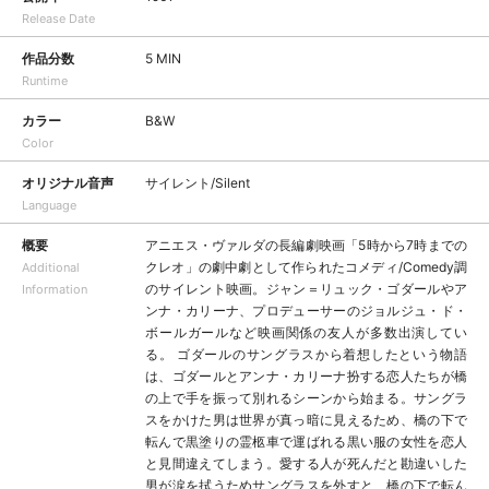
Release Date
作品分数
5 MIN
Runtime
カラー
B&W
Color
オリジナル音声
サイレント/Silent
Language
概要
アニエス・ヴァルダの長編劇映画「5時から7時までの
クレオ」の劇中劇として作られたコメディ/Comedy調
Additional
のサイレント映画。ジャン＝リュック・ゴダールやア
Information
ンナ・カリーナ、プロデューサーのジョルジュ・ド・
ボールガールなど映画関係の友人が多数出演してい
る。 ゴダールのサングラスから着想したという物語
は、ゴダールとアンナ・カリーナ扮する恋人たちが橋
の上で手を振って別れるシーンから始まる。サングラ
スをかけた男は世界が真っ暗に見えるため、橋の下で
転んで黒塗りの霊柩車で運ばれる黒い服の女性を恋人
と見間違えてしまう。愛する人が死んだと勘違いした
男が涙を拭うためサングラスを外すと、橋の下で転ん