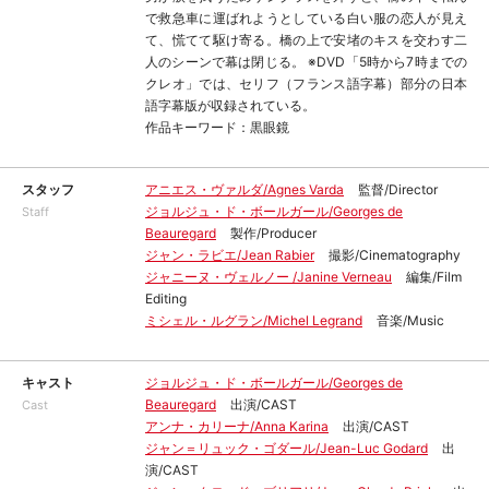
で救急車に運ばれようとしている白い服の恋人が見え
て、慌てて駆け寄る。橋の上で安堵のキスを交わす二
人のシーンで幕は閉じる。 ※DVD「5時から7時までの
クレオ」では、セリフ（フランス語字幕）部分の日本
語字幕版が収録されている。
作品キーワード：黒眼鏡
スタッフ
アニエス・ヴァルダ/Agnes Varda
監督/Director
ジョルジュ・ド・ボールガール/Georges de
Staff
Beauregard
製作/Producer
ジャン・ラビエ/Jean Rabier
撮影/Cinematography
ジャニーヌ・ヴェルノー /Janine Verneau
編集/Film
Editing
ミシェル・ルグラン/Michel Legrand
音楽/Music
キャスト
ジョルジュ・ド・ボールガール/Georges de
Beauregard
出演/CAST
Cast
アンナ・カリーナ/Anna Karina
出演/CAST
ジャン＝リュック・ゴダール/Jean-Luc Godard
出
演/CAST