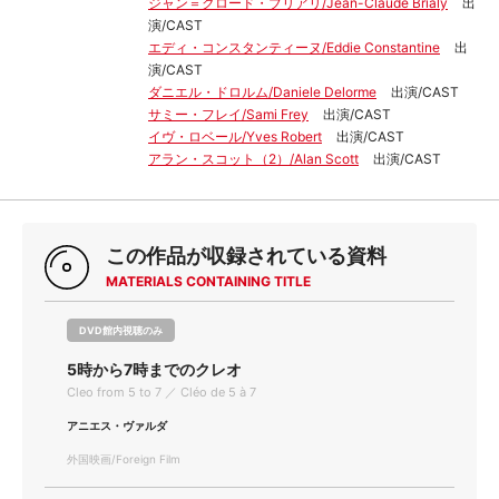
ジャン＝クロード・ブリアリ/Jean-Claude Brialy
出
演/CAST
エディ・コンスタンティーヌ/Eddie Constantine
出
演/CAST
ダニエル・ドロルム/Daniele Delorme
出演/CAST
サミー・フレイ/Sami Frey
出演/CAST
イヴ・ロベール/Yves Robert
出演/CAST
アラン・スコット（2）/Alan Scott
出演/CAST
この作品が収録されている資料
MATERIALS CONTAINING TITLE
DVD館内視聴のみ
5時から7時までのクレオ
Cleo from 5 to 7 ／ Cléo de 5 à 7
アニエス・ヴァルダ
外国映画/Foreign Film