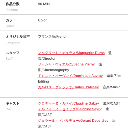
作品分数
90 MIN
Runtime
カラー
Color
Color
オリジナル音声
フランス語/French
Language
スタッフ
マルグリット・デュラス/Marguerite Duras
監
督/Director
Staff
サッシャ・ヴィエルニ/Sacha Vierny
撮
影/Cinematography
ドミニク・オーヴレイ/Dominique Auvray
編集/Film
Editing
カルロス・ダレッシオ/Carlos D'Alessio
音楽/Music
キャスト
クロディーヌ・ガベイ/Claudine Gabay
出演/CAST
デルフィーヌ・セイリグ/Delphine Seyrig
出
Cast
演/CAST
ジェラール・ドパルデュー/Gerard Depardieu
出
演/CAST