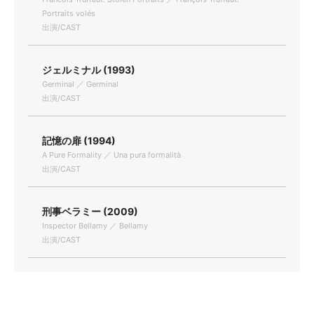
Portraits volés
出演/CAST
ジェルミナル (1993)
Germinal ／ Germinal
出演/CAST
記憶の扉 (1994)
A Pure Formality ／ Una pura formalità
出演/CAST
刑事ベラミー (2009)
Inspector Bellamy ／ Bellamy
出演/CAST