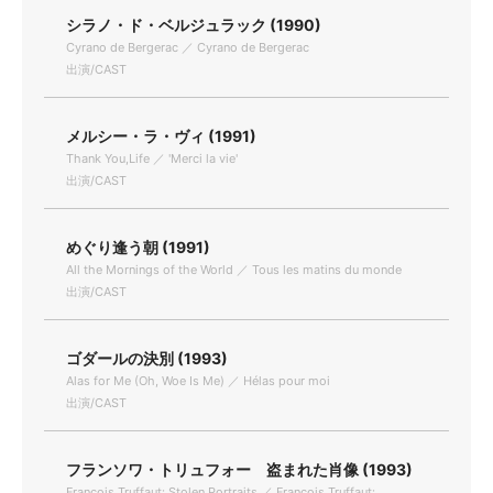
シラノ・ド・ベルジュラック (1990)
Cyrano de Bergerac ／ Cyrano de Bergerac
出演/CAST
メルシー・ラ・ヴィ (1991)
Thank You,Life ／ 'Merci la vie'
出演/CAST
めぐり逢う朝 (1991)
All the Mornings of the World ／ Tous les matins du monde
出演/CAST
ゴダールの決別 (1993)
Alas for Me (Oh, Woe Is Me) ／ Hélas pour moi
出演/CAST
フランソワ・トリュフォー 盗まれた肖像 (1993)
Francois Truffaut: Stolen Portraits ／ François Truffaut: