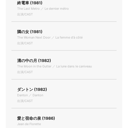
終電車 (1981)
The Last Metro ／ Le dernier métro
出演/CAST
隣の女 (1981)
The Woman Next Door ／ La femme d'à côté
出演/CAST
溝の中の月 (1982)
The Moon in the Gutter ／ La lune dans le caniveau
出演/CAST
ダントン (1982)
Danton ／ Danton
出演/CAST
愛と宿命の泉 (1986)
Jean de Florette