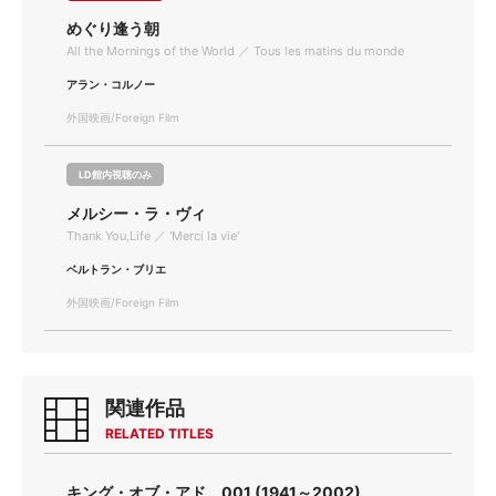
めぐり逢う朝
All the Mornings of the World ／ Tous les matins du monde
アラン・コルノー
外国映画/Foreign Film
LD館内視聴のみ
メルシー・ラ・ヴィ
Thank You,Life ／ 'Merci la vie'
ベルトラン・ブリエ
外国映画/Foreign Film
関連作品
RELATED TITLES
キング・オブ・アド 001 (1941～2002)