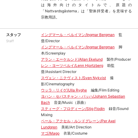
は海外向けのタイトルで、原題の
「Nattvardsgästerna」は「聖体拝受者」を意味する
宗教用語。
スタッフ
イングマール・ベルイマン/Ingmar Bergman
監
督/Director
Staff
イングマール・ベルイマン/Ingmar Bergman
脚
本/Screenplay
アラン・エーケルンド/Allan Ekelund
製作/Producer
レン・ヨーツベルイ/Lenn Hjortzberg
助監
督/Assistant Director
スヴェン・ニクヴィスト/Sven Nykvist
撮
影/Cinematography
ウッラ・リイゲ/Ulla Ryghe
編集/Film Editing
ヨハン・セバスチャン・バッハ/Johann Sebastian
Bach
音楽/Music（原曲）
スティーグ・フロディーン/Stig Flodin
録音/Sound
Mixing
ペール・アクセル・ルンドグレーン/Per Axel
Lundgren
美術/Art Direction
マゴ/Mago
衣装/Costume