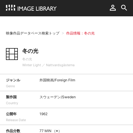
映像作品データベース検索トップ
作品情報：冬の光
冬の光
冬の光
Winter Light ／ Nattvardsgästerna
ジャンル
外国映画/Foreign Film
Genre
製作国
スウェーデン/Sweden
Country
公開年
1962
Release Date
作品分数
77 MIN （※）