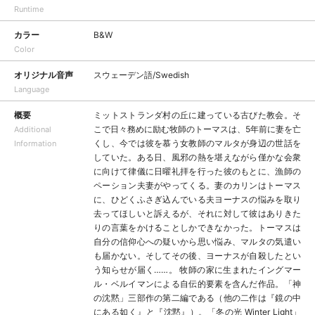
Runtime
カラー
B&W
Color
オリジナル音声
スウェーデン語/Swedish
Language
概要
ミットストランダ村の丘に建っている古びた教会。そ
こで日々務めに励む牧師のトーマスは、5年前に妻を亡
Additional
くし、今では彼を慕う女教師のマルタが身辺の世話を
Information
していた。ある日、風邪の熱を堪えながら僅かな会衆
に向けて律儀に日曜礼拝を行った彼のもとに、漁師の
ペーション夫妻がやってくる。妻のカリンはトーマス
に、ひどくふさぎ込んでいる夫ヨーナスの悩みを取り
去ってほしいと訴えるが、それに対して彼はありきた
りの言葉をかけることしかできなかった。トーマスは
自分の信仰心への疑いから思い悩み、マルタの気遣い
も届かない。そしてその後、ヨーナスが自殺したとい
う知らせが届く……。 牧師の家に生まれたイングマー
ル・ベルイマンによる自伝的要素を含んだ作品。「神
の沈黙」三部作の第二編である（他の二作は『鏡の中
にある如く』と『沈黙』）。「冬の光 Winter Light」