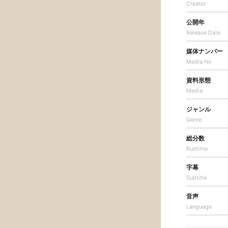
Creator
公開年
Release Date
媒体ナンバー
Media No
資料形態
Media
ジャンル
Genre
総分数
Runtime
字幕
Subtitle
音声
Language