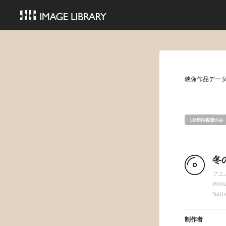
映像作品デー
LD館内視聴のみ
冬
フユ
Winte
Natt
制作者