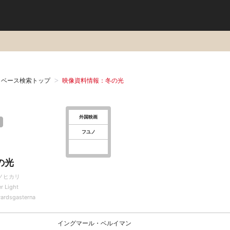
タベース検索トップ
映像資料情報：冬の光
外国映画
フユノ
の光
ノヒカリ
r Light
vardsgasterna
イングマール・ベルイマン