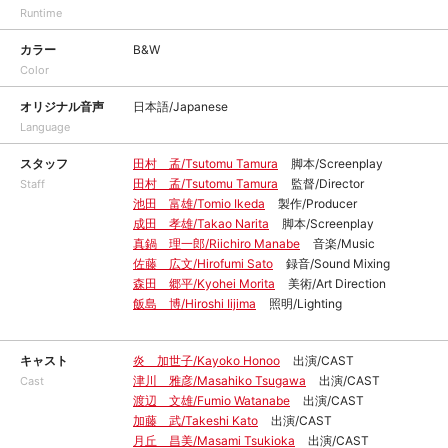
Runtime
カラー
B&W
Color
オリジナル音声
日本語/Japanese
Language
スタッフ
田村 孟/Tsutomu Tamura
脚本/Screenplay
田村 孟/Tsutomu Tamura
監督/Director
Staff
池田 富雄/Tomio Ikeda
製作/Producer
成田 孝雄/Takao Narita
脚本/Screenplay
真鍋 理一郎/Riichiro Manabe
音楽/Music
佐藤 広文/Hirofumi Sato
録音/Sound Mixing
森田 郷平/Kyohei Morita
美術/Art Direction
飯島 博/Hiroshi Iijima
照明/Lighting
キャスト
炎 加世子/Kayoko Honoo
出演/CAST
津川 雅彦/Masahiko Tsugawa
出演/CAST
Cast
渡辺 文雄/Fumio Watanabe
出演/CAST
加藤 武/Takeshi Kato
出演/CAST
月丘 昌美/Masami Tsukioka
出演/CAST