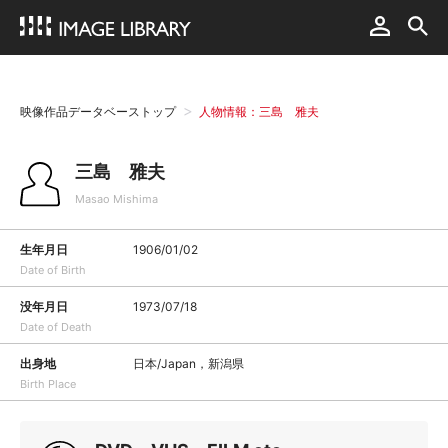
映像作品データベーストップ
人物情報：三島 雅夫
三島 雅夫
Masao Mishima
生年月日
1906/01/02
Date of Birth
没年月日
1973/07/18
Date of Death
出身地
日本/Japan，新潟県
Birth Place