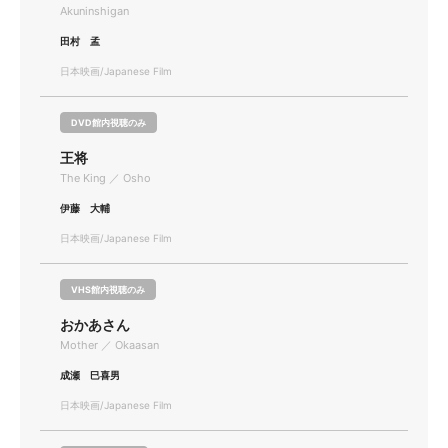
Akuninshigan
田村 孟
日本映画/Japanese Film
DVD館内視聴のみ
王将
The King ／ Osho
伊藤 大輔
日本映画/Japanese Film
VHS館内視聴のみ
おかあさん
Mother ／ Okaasan
成瀬 巳喜男
日本映画/Japanese Film