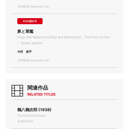
日本映画/Japanese Film
DVD貸出可
豚と軍艦
Hogs and Waterships(Pigs and Battleships，The Flash Is Hot)
／ Butato gunkan
今村 昌平
日本映画/Japanese Film
関連作品
RELATED TITLES
鶴八鶴次郎 (1938)
Tsuruhashitsurujiro
出演/CAST