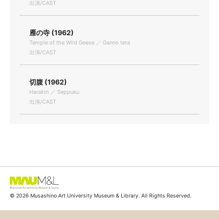
出演/CAST
雁の寺 (1962)
Temple of the Wild Geese ／ Ganno tera
出演/CAST
切腹 (1962)
Harakiri ／ Seppuku
出演/CAST
© 2026 Musashino Art University Museum & Library. All Rights Reserved.