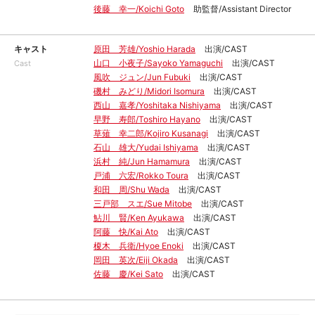
後藤 幸一/Koichi Goto
助監督/Assistant Director
キャスト
原田 芳雄/Yoshio Harada
出演/CAST
山口 小夜子/Sayoko Yamaguchi
出演/CAST
Cast
風吹 ジュン/Jun Fubuki
出演/CAST
磯村 みどり/Midori Isomura
出演/CAST
西山 嘉孝/Yoshitaka Nishiyama
出演/CAST
早野 寿郎/Toshiro Hayano
出演/CAST
草薙 幸二郎/Kojiro Kusanagi
出演/CAST
石山 雄大/Yudai Ishiyama
出演/CAST
浜村 純/Jun Hamamura
出演/CAST
戸浦 六宏/Rokko Toura
出演/CAST
和田 周/Shu Wada
出演/CAST
三戸部 スエ/Sue Mitobe
出演/CAST
鮎川 賢/Ken Ayukawa
出演/CAST
阿藤 快/Kai Ato
出演/CAST
榎木 兵衛/Hyoe Enoki
出演/CAST
岡田 英次/Eiji Okada
出演/CAST
佐藤 慶/Kei Sato
出演/CAST