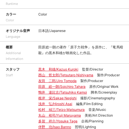
Runtime
カラー
Color
Color
オリジナル音声
日本語/Japanese
Language
概要
田原総一朗の著作「原子力戦争」を原作に、『竜馬暗
殺』の黒木和雄が映画化した作品。
Additional
Information
スタッフ
黒木 和雄/Kazuo Kuroki
監督/Director
西山 哲太郎/Tetsutaro Nishiyama
製作/Producer
Staff
友田 二郎/Jiro Tomoda
製作/Producer
田原 総一朗/Soichiro Tahara
原作/Original Work
鴨井 達比古/Tatsuhiko Kamoi
脚本/Screenplay
根岸 栄/Sakae Negishi
撮影/Cinematography
浅井 弘/Hiroshi Asai
編集/Film Editing
松村 禎三/Teizo Matsumura
音楽/Music
丸山 裕司/Yuji Maruyama
美術/Art Direction
多賀 祥介/Yosuke Taga
企画/Planning
伴野 功/Isao Banno
照明/Lighting