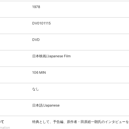
1978
DV0101115
DVD
日本映画/Japanese Film
106 MIN
なし
日本語/Japanese
いて
特典として、予告編、原作者・田原総一朗氏のインタビューを
rmation