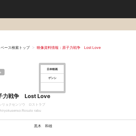
タベース検索トップ
映像資料情報：原子力戦争 Lost Love
日本映画
み
ゲンシ
力戦争 Lost Love
シリョクセンソウ ロストラブ
hiryokusenso:Rosuto rabu
黒木 和雄