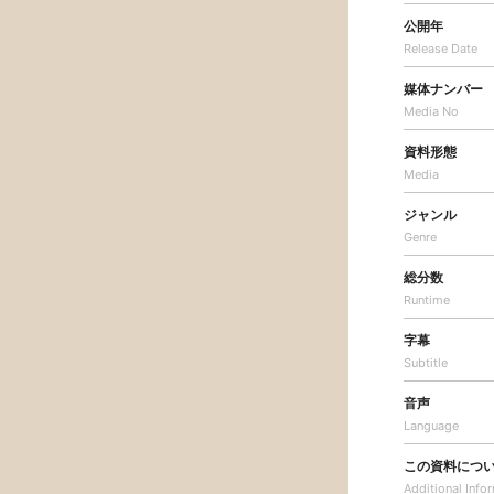
公開年
Release Date
媒体ナンバー
Media No
資料形態
Media
ジャンル
Genre
総分数
Runtime
字幕
Subtitle
音声
Language
この資料につ
Additional
Info