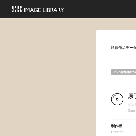
映像作品デー
DVD館内視聴の
原子
ゲン
Gens
制作者
Creator