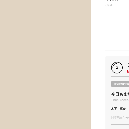
Cast
DVD館内視
今日もま
Thus Anoth
木下 惠介
日本映画/Japa