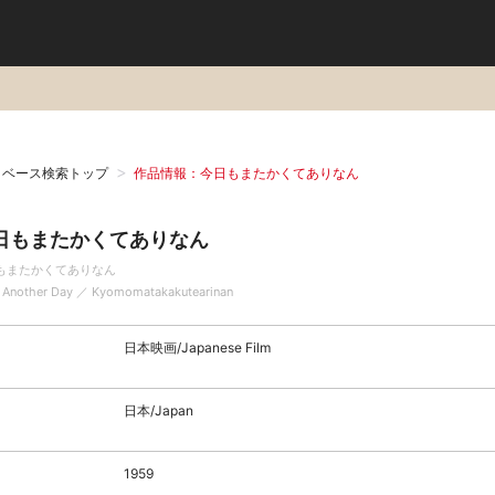
タベース検索トップ
作品情報：今日もまたかくてありなん
日もまたかくてありなん
もまたかくてありなん
 Another Day ／ Kyomomatakakutearinan
日本映画/Japanese Film
日本/Japan
1959