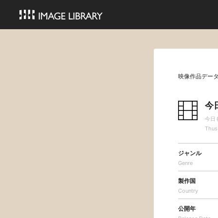
映像作品デー
今
今日
Thus
ジャンル
Genre
製作国
Country
公開年