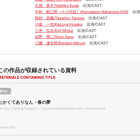
久我 美子/Yoshiko Kuga
出演/CAST
中村 勘三郎（十八代目）/Kanzaburo Nakamura ⅩⅧ
出演
田村 高廣/Takahiro Tamura
出演/CAST
小坂 一也/Kazuya Kosaka
出演/CAST
三井 弘次/Koji Mitsui
出演/CAST
佐野 周二/Shuji Sano
出演/CAST
三國 連太郎/Rentaro Mikuni
出演/CAST
この作品が収録されている資料
MATERIALS CONTAINING TITLE
聴のみ
たかくてありなん・春の夢
er Day / Spring Dreams ／ Kyomomatakakutearinan / Harunoyume
nese Film