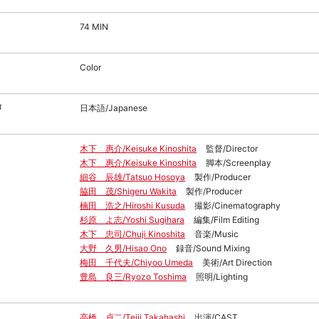
74 MIN
Color
声
日本語/Japanese
木下 惠介/Keisuke Kinoshita
監督/Director
木下 惠介/Keisuke Kinoshita
脚本/Screenplay
細谷 辰雄/Tatsuo Hosoya
製作/Producer
脇田 茂/Shigeru Wakita
製作/Producer
楠田 浩之/Hiroshi Kusuda
撮影/Cinematography
杉原 よ志/Yoshi Sugihara
編集/Film Editing
木下 忠司/Chuji Kinoshita
音楽/Music
大野 久男/Hisao Ono
録音/Sound Mixing
梅田 千代夫/Chiyoo Umeda
美術/Art Direction
豊島 良三/Ryozo Toshima
照明/Lighting
高橋 貞二/Teiji Takahashi
出演/CAST