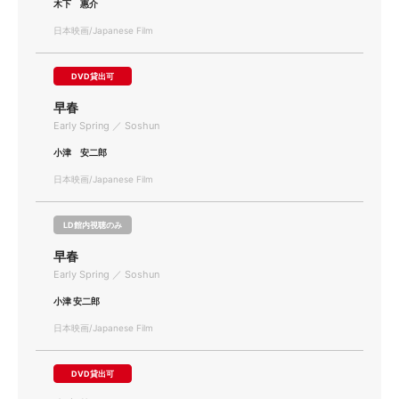
木下 惠介
日本映画/Japanese Film
DVD貸出可
早春
Early Spring ／ Soshun
小津 安二郎
日本映画/Japanese Film
LD館内視聴のみ
早春
Early Spring ／ Soshun
小津 安二郎
日本映画/Japanese Film
DVD貸出可