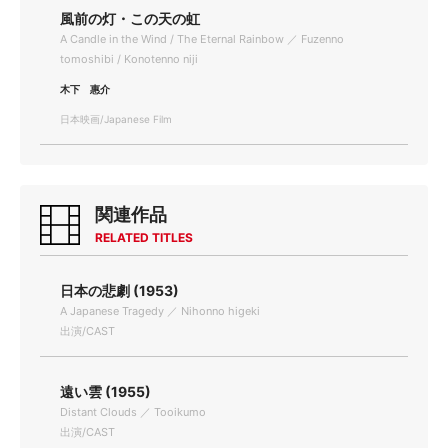
風前の灯・この天の虹
A Candle in the Wind / The Eternal Rainbow ／ Fuzenno
tomoshibi / Konotenno niji
木下 惠介
日本映画/Japanese Film
関連作品
RELATED TITLES
日本の悲劇 (1953)
A Japanese Tragedy ／ Nihonno higeki
出演/CAST
遠い雲 (1955)
Distant Clouds ／ Tooikumo
出演/CAST