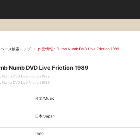
タベース検索トップ
作品情報：Dumb Numb DVD Live Friction 1989
mb Numb DVD Live Friction 1989
 Numb DVD Live Friction 1989
 Numb DVD Live Friction 1989
音楽/Music
日本/Japan
1989