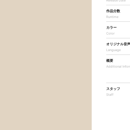
Release Date
作品分数
Runtime
カラー
Color
オリジナル音
Language
概要
Additional
Info
スタッフ
Staff