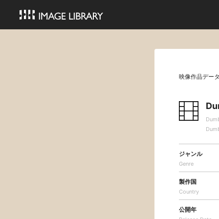
映像作品デー
Du
Dumb
Dumb
ジャンル
Genre
製作国
Country
公開年