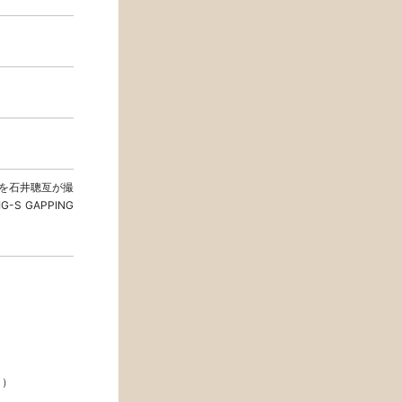
イブを石井聰亙が撮
G-S GAPPING
）
ラ）
）