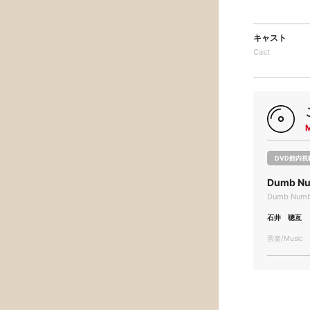
キャスト
Cast
DVD館内視
Dumb Num
Dumb Numb 
石井 聰亙
音楽/Music