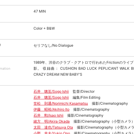
47 MIN
Color + B&W
声
セリフなし/No Dialogue
1989年、渋谷のクラブ・クアトロで行われたFrictionのラ
影。 収録曲： CUSHION BAD LUCK PEPLICANT WALK BI
rmation
CRAZY DREAM NEW BABY'S
石井 聰亙/Sogo Ishii
監督/Director
石井 聰亙/Sogo Ishii
編集/Film Editing
笠松 則通/Norimichi Kasamatsu
撮影/Cinematography
伊藤 昭裕/Akihiro Ito
撮影/Cinematography
石井 勲/Isao Ishii
撮影/Cinematography
緒方 明/Akira Okada
撮影/Cinematography（小型カメラ
太田 達也/Tatsuya Ota
撮影/Cinematography（小型カメ
小野 幸夫/Yukio Ono
撮影/Cinematography（小型カメラ