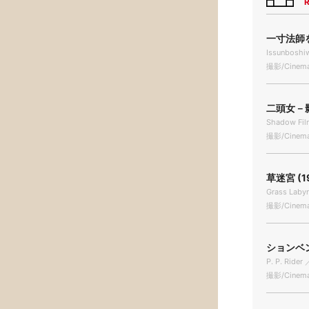
R
一寸法師を
Issunboshiw
撮影/Cinema
二頭女－影
Shadow Fil
撮影/Cinema
草迷宮 (1
Grass Laby
撮影/Cinema
ションベン
P. P. Rider
撮影/Cinema