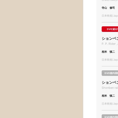
寺山 修司
日本映画/Japa
DVD貸出
ションベ
P. P. Rider
相米 慎二
日本映画/Japa
DVD館内視
ションベ
Shonben ra
相米 慎二
日本映画/Japa
DVD館内視