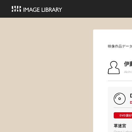
映像作品デー
伊
Akihi
DVD貸出
草迷宮
Grass Laby