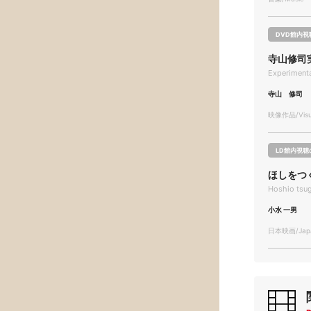
DVD館内視
寺山修司
Experimenta
寺山 修司
映像作品/Visua
LD館内視聴
ほしをつ
Hoshio tsu
小水 一男
日本映画/Japa