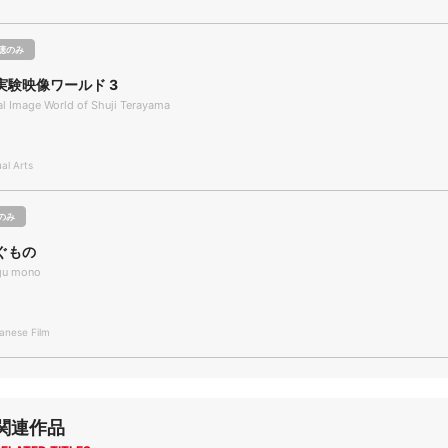
聴のみ
実験映像ワールド 3
l Image World of Shuji Terayama
l Arts
のみ
ぐもの
gu mono
nese Film
関連作品