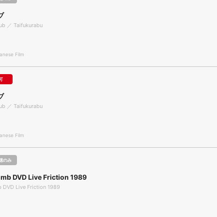
ブ
ub ／ Taifukurabu
nese Film
可
ブ
ub ／ Taifukurabu
nese Film
聴のみ
b DVD Live Friction 1989
DVD Live Friction 1989