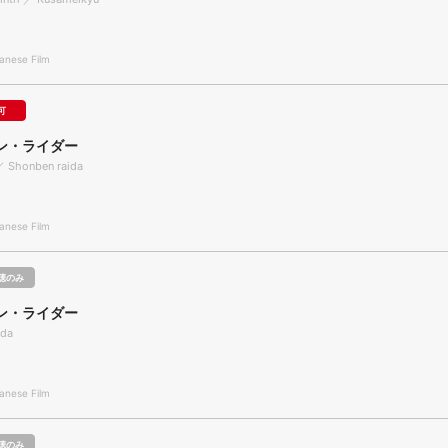
nese Film
可
ン・ライダー
 ／ Shonben raida
nese Film
聴のみ
ン・ライダー
ida
nese Film
聴のみ