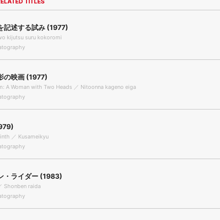
ELATED TITLES
記述する試み (1977)
o kijutsu suru kokoromi
tography
の映画 (1977)
m: A Woman with Two Heads ／ Nitoonna kageno eiga
tography
979)
rinth ／ Kusameikyu
tography
・ライダー (1983)
 ／ Shonben raida
tography