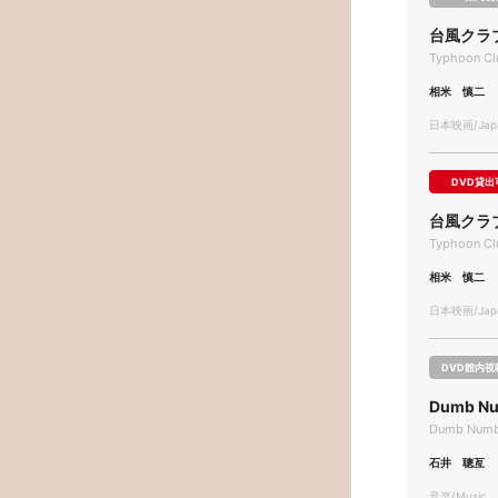
台風クラ
Typhoon Cl
相米 慎二
日本映画/Japa
DVD貸出
台風クラ
Typhoon Cl
相米 慎二
日本映画/Japa
DVD館内視
Dumb Num
Dumb Numb 
石井 聰亙
音楽/Music