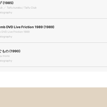
(1985)
b ／ Taifu kurabu / Taifu Club
tography
b DVD Live Friction 1989 (1989)
DVD Live Friction 1989
tography
もの (1990)
gu mono
tography