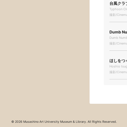
台風クラブ 
Typhoon Clu
撮影/Cinema
Dumb Num
Dumb Numb 
撮影/Cinema
ほしをつぐ
Hoshio tsu
撮影/Cinema
© 2026 Musashino Art University Museum & Library. All Rights Reserved.