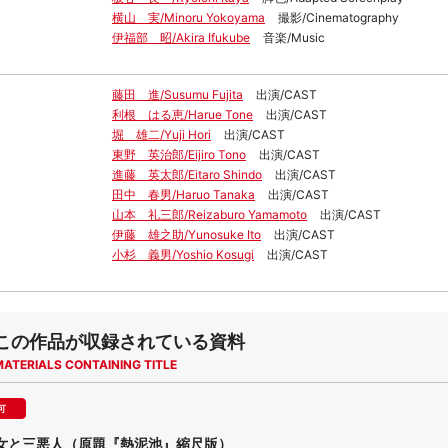
横山 実/Minoru Yokoyama
撮影/Cinematography
伊福部 昭/Akira Ifukube
音楽/Music
藤田 進/Susumu Fujita
出演/CAST
利根 はる恵/Harue Tone
出演/CAST
堀 雄二/Yuji Hori
出演/CAST
東野 英治郎/Eijiro Tono
出演/CAST
進藤 英太郎/Eitaro Shindo
出演/CAST
田中 春男/Haruo Tanaka
出演/CAST
山本 礼三郎/Reizaburo Yamamoto
出演/CAST
伊藤 雄之助/Yunosuke Ito
出演/CAST
小杉 義男/Yoshio Kosugi
出演/CAST
この作品が収録されている資料
MATERIALS CONTAINING TITLE
可
女と三悪人（原題『熱泥池』縮尺版）