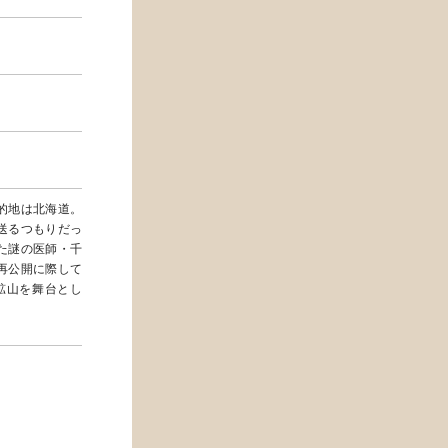
的地は北海道。
送るつもりだっ
た謎の医師・千
再公開に際して
鉱山を舞台とし