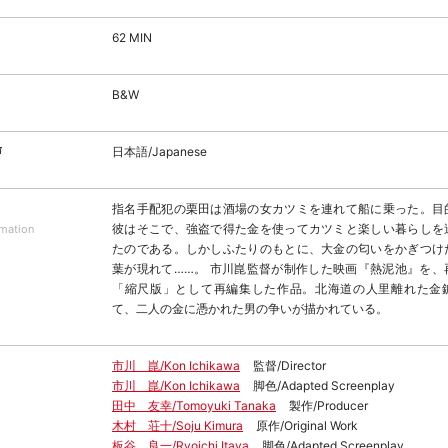
62 MIN
B&W
声
日本語/Japanese
指名手配犯の栗田は酒場の女カツミを連れて船に乗った。目
彼はそこで、強盗で得た金を使ってカツミと楽しい暮らしを
rmation
たのである。しかしふたりのもとに、大金の匂いをかぎつけ
葉が現れて……。 市川崑監督が制作した映画『熱泥池』を、
「縮尺版」として再編集した作品。北海道の人里離れた金
て、二人の金に憑かれた男の争いが描かれている。
市川 崑/Kon Ichikawa
監督/Director
市川 崑/Kon Ichikawa
脚色/Adapted Screenplay
田中 友幸/Tomoyuki Tanaka
製作/Producer
木村 荘十/Soju Kimura
原作/Original Work
板谷 良一/Ryoichi Itaya
脚色/Adapted Screenplay