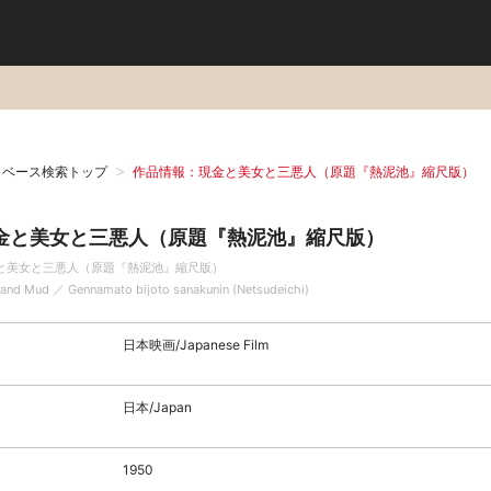
タベース検索トップ
作品情報：現金と美女と三悪人（原題『熱泥池』縮尺版）
金と美女と三悪人（原題『熱泥池』縮尺版）
と美女と三悪人（原題『熱泥池』縮尺版）
 and Mud ／ Gennamato bijoto sanakunin (Netsudeichi)
日本映画/Japanese Film
日本/Japan
1950