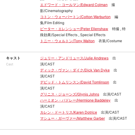
エドワード・コールマン/Edward Colman
撮
影/Cinematography
コトン・ウォーバートン/Cotton Warburton
編
集/Film Editing
ピーター・エレンショー/Peter Ellenshaw
特撮 , 特
殊効果/Special Effects , Special Effects
トニー・ウォルトン/Tony Walton
衣装/Costume
キャスト
ジュリー・アンドリュース/Julie Andrews
出
演/CAST
Cast
ディック・ヴァン・ダイク/Dick Van Dyke
出
演/CAST
デビッド・トムリンスン/David Tomlinson
出
演/CAST
グリニス・ジョーンズ/Glynis Johns
出演/CAST
ハーミオン・バドレー/Hermione Baddeley
出
演/CAST
カレン・ドートリス/Karen Dotrice
出演/CAST
マシュー・ガーヴァー/Matthew Garber
出演/CAST