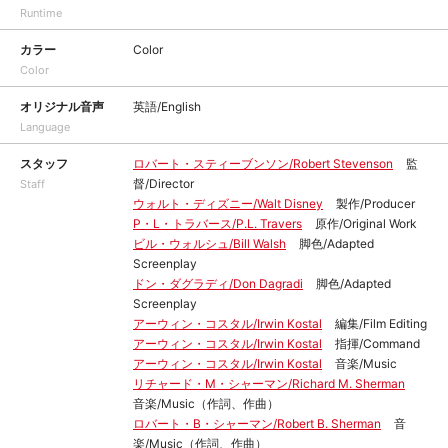
Runtime
カラー
Color
Color
オリジナル音声
英語/English
Language
スタッフ
ロバート・スティーブンソン/Robert Stevenson
監
督/Director
Staff
ウォルト・ディズニー/Walt Disney
製作/Producer
P・L・トラバース/P.L. Travers
原作/Original Work
ビル・ウォルシュ/Bill Walsh
脚色/Adapted
Screenplay
ドン・ダグラディ/Don Dagradi
脚色/Adapted
Screenplay
アーウィン・コスタル/Irwin Kostal
編集/Film Editing
アーウィン・コスタル/Irwin Kostal
指揮/Command
アーウィン・コスタル/Irwin Kostal
音楽/Music
リチャード・M・シャーマン/Richard M. Sherman
音楽/Music（作詞、作曲）
ロバート・B・シャーマン/Robert B. Sherman
音
楽/Music（作詞、作曲）