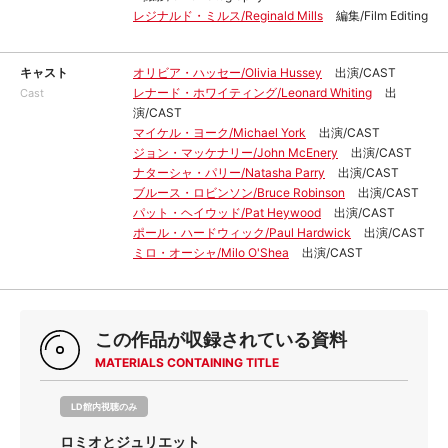
レジナルド・ミルス/Reginald Mills
編集/Film Editing
キャスト
オリビア・ハッセー/Olivia Hussey
出演/CAST
レナード・ホワイティング/Leonard Whiting
出
Cast
演/CAST
マイケル・ヨーク/Michael York
出演/CAST
ジョン・マッケナリー/John McEnery
出演/CAST
ナターシャ・パリー/Natasha Parry
出演/CAST
ブルース・ロビンソン/Bruce Robinson
出演/CAST
パット・ヘイウッド/Pat Heywood
出演/CAST
ポール・ハードウィック/Paul Hardwick
出演/CAST
ミロ・オーシャ/Milo O'Shea
出演/CAST
この作品が収録されている資料
MATERIALS CONTAINING TITLE
LD館内視聴のみ
ロミオとジュリエット