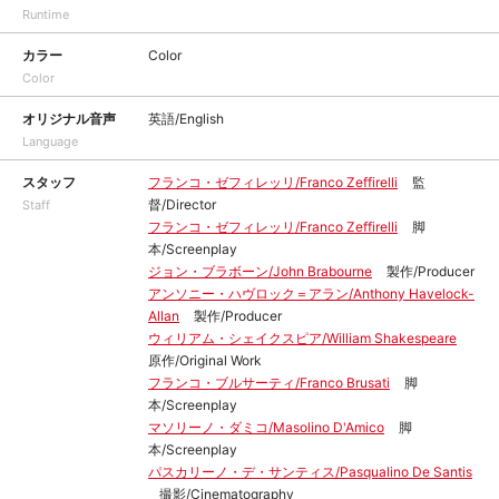
Runtime
カラー
Color
Color
オリジナル音声
英語/English
Language
スタッフ
フランコ・ゼフィレッリ/Franco Zeffirelli
監
督/Director
Staff
フランコ・ゼフィレッリ/Franco Zeffirelli
脚
本/Screenplay
ジョン・ブラボーン/John Brabourne
製作/Producer
アンソニー・ハヴロック＝アラン/Anthony Havelock-
Allan
製作/Producer
ウィリアム・シェイクスピア/William Shakespeare
原作/Original Work
フランコ・ブルサーティ/Franco Brusati
脚
本/Screenplay
マソリーノ・ダミコ/Masolino D'Amico
脚
本/Screenplay
パスカリーノ・デ・サンティス/Pasqualino De Santis
撮影/Cinematography