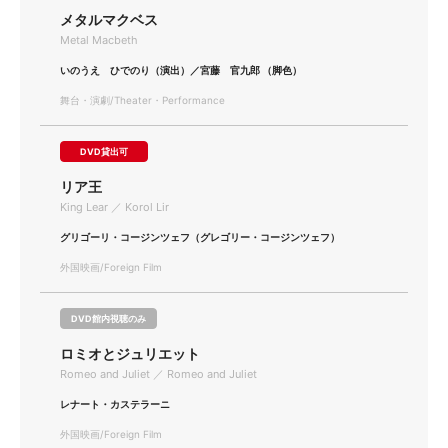
メタルマクベス
Metal Macbeth
いのうえ ひでのり（演出）／宮藤 官九郎 （脚色）
舞台・演劇/Theater・Performance
DVD貸出可
リア王
King Lear ／ Korol Lir
グリゴーリ・コージンツェフ（グレゴリー・コージンツェフ）
外国映画/Foreign Film
DVD館内視聴のみ
ロミオとジュリエット
Romeo and Juliet ／ Romeo and Juliet
レナート・カステラーニ
外国映画/Foreign Film