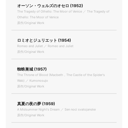
オーソン・ウェルズのオセロ (1952)
The Tragedy of Othello: The Moor of Venice ／ The Tragedy of
Othello: The Moor of Venice
原作/Original Work
ロミオとジュリエット (1954)
Romeo and Juliet ／ Romeo and Juliet
原作/Original Work
蜘蛛巣城 (1957)
The Throne of Blood (Macbeth，The Castle of the Spider's
Wab) ／ Kumonosujo
原作/Original Work
真夏の夜の夢 (1959)
A Midsummer Night's Dream ／ Sen noci svatojanske
原作/Original Work