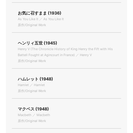
お気に召すまま (1936)
As You Like It ／ As You Like It
原作/Original Work
ヘンリィ五世 (1945)
Henry V (The Chronicle History of King Henry the Fift with His
Battell Fought at Agincourt in France) ／ Henry V
原作/Original Work
ハムレット (1948)
Hamlet ／ Hamlet
原作/Original Work
マクベス (1948)
Macbeth ／ Macbeth
原作/Original Work