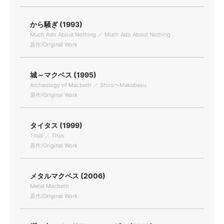
から騒ぎ (1993)
Much Ado About Nothing ／ Much Ado About Nothing
原作/Original Work
城～マクベス (1995)
Archeology of Macbeth ／ Shiro〜Makubesu
原作/Original Work
タイタス (1999)
Titus ／ Titus
原作/Original Work
メタルマクベス (2006)
Metal Macbeth
原作/Original Work