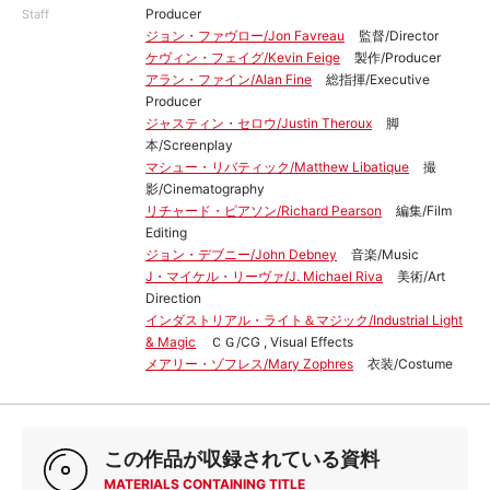
Producer
Staff
ジョン・ファヴロー/Jon Favreau
監督/Director
ケヴィン・フェイグ/Kevin Feige
製作/Producer
アラン・ファイン/Alan Fine
総指揮/Executive
Producer
ジャスティン・セロウ/Justin Theroux
脚
本/Screenplay
マシュー・リバティック/Matthew Libatique
撮
影/Cinematography
リチャード・ピアソン/Richard Pearson
編集/Film
Editing
ジョン・デブニー/John Debney
音楽/Music
J・マイケル・リーヴァ/J. Michael Riva
美術/Art
Direction
インダストリアル・ライト＆マジック/Industrial Light
& Magic
ＣＧ/CG , Visual Effects
メアリー・ゾフレス/Mary Zophres
衣装/Costume
この作品が収録されている資料
MATERIALS CONTAINING TITLE