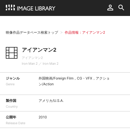
映像作品データベース検索トップ
作品情報：アイアンマン2
アイアンマン2
アイアンマン2
Iron Man 2 ／ Iron Man 2
ジャンル
外国映画/Foreign Film，CG・VFX，アクショ
ン/Action
Genre
製作国
アメリカ/U.S.A.
Country
公開年
2010
Release Date