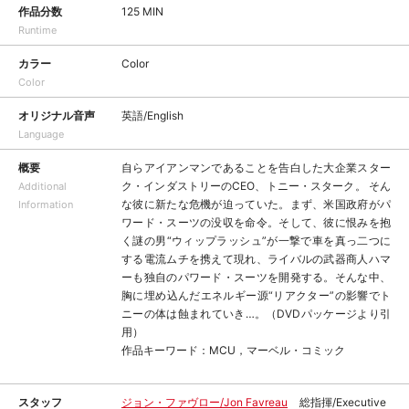
作品分数
125 MIN
Runtime
カラー
Color
Color
オリジナル音声
英語/English
Language
概要
自らアイアンマンであることを告白した大企業スター
ク・インダストリーのCEO、トニー・スターク。 そん
Additional
な彼に新たな危機が迫っていた。まず、米国政府がパ
Information
ワード・スーツの没収を命令。そして、彼に恨みを抱
く謎の男“ウィップラッシュ”が一撃で車を真っ二つに
する電流ムチを携えて現れ、ライバルの武器商人ハマ
ーも独自のパワード・スーツを開発する。そんな中、
胸に埋め込んだエネルギー源“リアクター”の影響でト
ニーの体は蝕まれていき…。（DVDパッケージより引
用）
作品キーワード：MCU，マーベル・コミック
スタッフ
ジョン・ファヴロー/Jon Favreau
総指揮/Executive