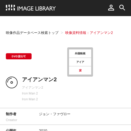
映像作品データベース検索トップ
映像資料情報：アイアンマン2
外国映画
DVD貸出可
アイア
貸
アイアンマン2
アイアンマン2
Iron Man 2
Iron Man 2
制作者
ジョン・ファヴロー
Creator
公開年
2010