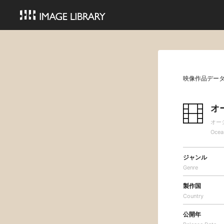
映像作品デー
オ
オー
Ocea
ジャンル
Genre
製作国
Country
公開年