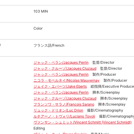
103 MIN
Color
声
フランス語/French
ジャック・ペラン/Jacques Perrin
監督/Director
ジャック・クルーゾ/Jacques Cluzaud
監督/Director
ジャック・ペラン/Jacques Perrin
製作/Producer
ニコラ・モベルネイ/Nicolas Mauvernay
製作/Producer
ジェイク・エバーツ/Jake Eberts
総指揮/Executive Produce
ジャック・ペラン/Jacques Perrin
脚本/Screenplay
ジャック・クルーゾ/Jacques Cluzaud
脚本/Screenplay
フランソワ・サラノ/Francois Sarano
脚本/Screenplay
リュック・ドリオン/Luc Drion
撮影/Cinematography
ルチアーノ・トヴォリ/Luciano Tovoli
撮影/Cinematograph
ヴァンサン・シュミット/Vincent Schmitt (Vincent Schmidt)
Editing