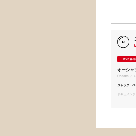
DVD貸出
オーシャ
Oceans ／ O
ジャック・ペ
ドキュメンタリー