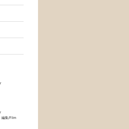
r
y
編集/Film