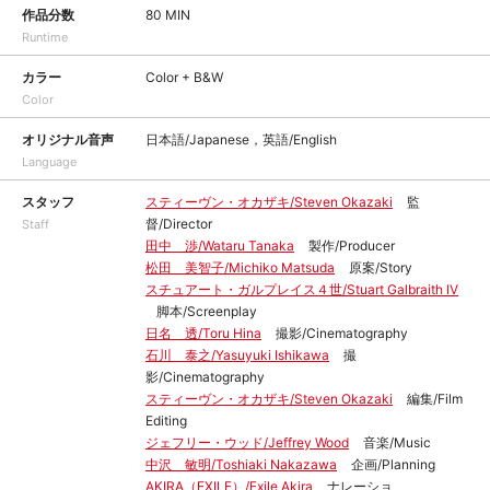
作品分数
80 MIN
Runtime
カラー
Color + B&W
Color
オリジナル音声
日本語/Japanese，英語/English
Language
スタッフ
スティーヴン・オカザキ/Steven Okazaki
監
督/Director
Staff
田中 渉/Wataru Tanaka
製作/Producer
松田 美智子/Michiko Matsuda
原案/Story
スチュアート・ガルプレイス４世/Stuart Galbraith IV
脚本/Screenplay
日名 透/Toru Hina
撮影/Cinematography
石川 泰之/Yasuyuki Ishikawa
撮
影/Cinematography
スティーヴン・オカザキ/Steven Okazaki
編集/Film
Editing
ジェフリー・ウッド/Jeffrey Wood
音楽/Music
中沢 敏明/Toshiaki Nakazawa
企画/Planning
AKIRA（EXILE）/Exile Akira
ナレーショ