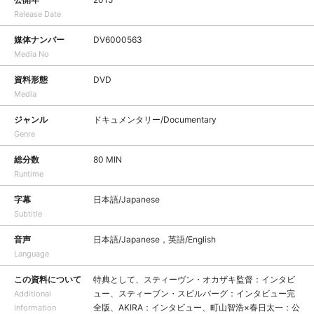
Release Date
媒体ナンバー
DV6000563
Media No
資料形態
DVD
Media
ジャンル
ドキュメンタリー/Documentary
Genre
総分数
80 MIN
Runtime
字幕
日本語/Japanese
Subtitle
音声
日本語/Japanese，英語/English
Language
この資料について
特典として、スティーヴン・オカザキ監督：インタビ
ュー、スティーブン・スピルバーグ：インタビュー完
Additional
全版、AKIRA：インタビュー、町山智浩×春日太一：公
Information