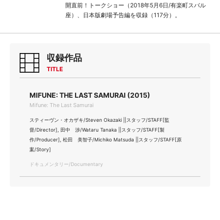
開直前！トークショー（2018年5月6日/有楽町スバル
座）、日本版劇場予告編を収録（117分）。
収録作品
TITLE
MIFUNE: THE LAST SAMURAI (2015)
Mifune: The Last Samurai
スティーヴン・オカザキ/Steven Okazaki ||スタッフ/STAFF[監
督/Director], 田中 渉/Wataru Tanaka ||スタッフ/STAFF[製
作/Producer], 松田 美智子/Michiko Matsuda ||スタッフ/STAFF[原
案/Story]
ドキュメンタリー/Documentary