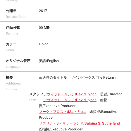
Country
公開年
2017
Release Date
作品分数
55 MIN
Runtime
カラー
Color
Color
オリジナル音声
英語/English
Language
概要
放送時のタイトル「ツインピークス The Return」
Additional
Information
スタッフ
デヴィッド・リンチ/David Lynch
監督/Director
デヴィッド・リンチ/David Lynch
総指
Staff
揮/Executive Producer
マーク・フロスト/Mark Frost
総指揮/Executive
Producer
サブリナ・S・サザーランド/Sabrina S. Sutherland
総指揮/Executive Producer