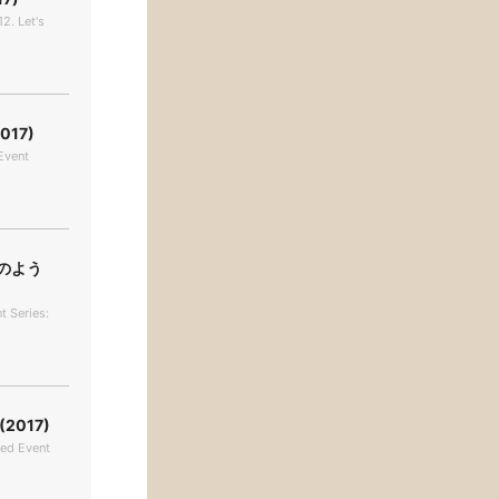
2. Let's
17)
Event
のよう
t Series:
017)
ted Event