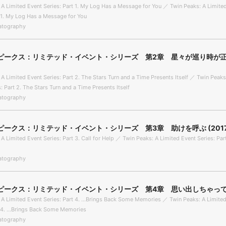
 A Limited Event Series: Part 1. My Log Has a Message for You ／ Twin Peaks: A Limite
t 1. My Log Has a Message for You
tography
ピークス：リミテッド・イベント・シリーズ 第2章 星々が巡り時が
 A Limited Event Series: Part 2. The Stars Turn and a Time Presents Itself ／ Twin Peaks
: Part 2. The Stars Turn and a Time Presents Itself
tography
ピークス：リミテッド・イベント・シリーズ 第3章 助けを呼ぶ (2017
A Limited Event Series: Part 3. Call for Help ／ Twin Peaks: A Limited Event Series: Part
tography
ピークス：リミテッド・イベント・シリーズ 第4章 思い出しちゃって (
 A Limited Event Series: Part 4. ...Brings Back Some Memories ／ Twin Peaks: A Limite
t 4. ...Brings Back Some Memories
tography