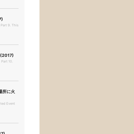
)
 Part 9. This
017)
 Part 10.
場所に火
ited Event
7)