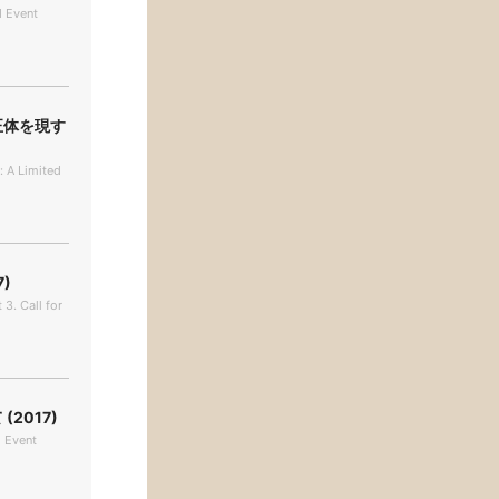
d Event
正体を現す
: A Limited
)
 3. Call for
2017)
d Event