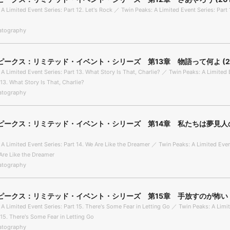
A Limited Event Series: Part 12. Let's Rock ／ Twin Peaks: A Limited Event Series: Part 1
tography
ピークス：リミテッド・イベント・シリーズ 第13章 物語って何よ (20
 A Limited Event Series: Part 13. What Story Is That, Charlie? ／ Twin Peaks: A Limited 
 13. What Story Is That, Charlie?
tography
ピークス：リミテッド・イベント・シリーズ 第14章 私たちは夢見人
 A Limited Event Series: Part 14. We Are Like the Dreamer ／ Twin Peaks: A Limited Even
 Are Like the Dreamer
tography
ピークス：リミテッド・イベント・シリーズ 第15章 手放すのが怖い (2
 A Limited Event Series: Part 15. There's Some Fear in Letting Go ／ Twin Peaks: A Limi
 15. There's Some Fear in Letting Go
tography