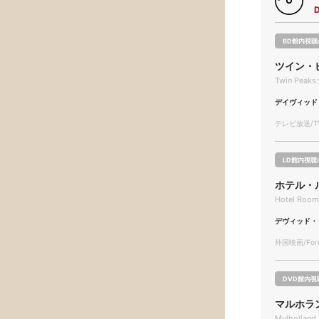
BD館内視聴
ツイン・
Twin Peaks:
デイヴィッド
テレビ放送/TV
LD館内視聴
ホテル・
Hotel Room
デヴィッド・
外国映画/Forei
DVD館内視
マルホラ
Mulholland 