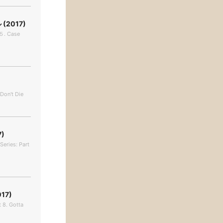
2017)
 ５. Case
 Don't Die
)
Series: Part
7)
t 8. Gotta