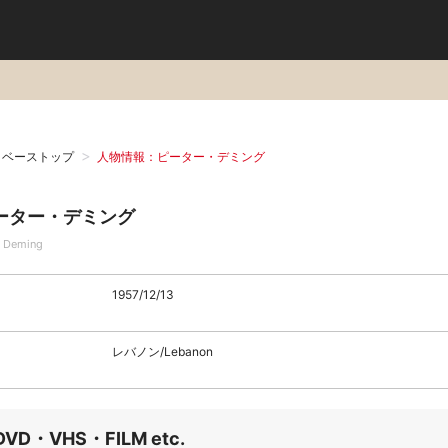
タベーストップ
人物情報：ピーター・デミング
ーター・デミング
r Deming
1957/12/13
レバノン/Lebanon
DVD・VHS・FILM etc.