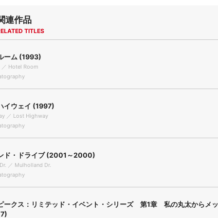
関連作品
ELATED TITLES
ーム (1993)
 ／ Hotel Room
tography
イウェイ (1997)
ay ／ Lost Highway
tography
ド・ドライブ (2001～2000)
Dr. ／ Mulholland Dr.
tography
ピークス：リミテッド・イベント・シリーズ 第1章 私の丸太からメ
7)