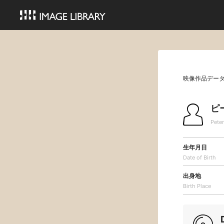
映像作品デー
ピ
Pete
生年月日
Date of Birth
出身地
Birth Place