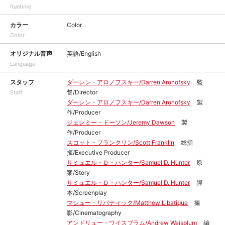
Runtime
カラー
Color
Color
オリジナル音声
英語/English
Language
スタッフ
ダーレン・アロノフスキー/Darren Aronofsky
監
督/Director
Staff
ダーレン・アロノフスキー/Darren Aronofsky
製
作/Producer
ジェレミー・ドーソン/Jeremy Dawson
製
作/Producer
スコット・フランクリン/Scott Franklin
総指
揮/Executive Producer
サミュエル・Ｄ・ハンター/Samuel D. Hunter
原
案/Story
サミュエル・Ｄ・ハンター/Samuel D. Hunter
脚
本/Screenplay
マシュー・リバティック/Matthew Libatique
撮
影/Cinematography
アンドリュー・ワイスブラム/Andrew Weisblum
編