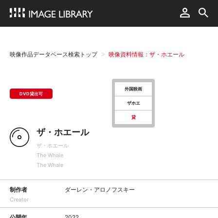
映像作品データベース検索トップ
映像資料情報：ザ・ホエール
外国映画
DVD貸出可
ザホエ
貸
ザ・ホエール
ザ・ホエール
The Whale
The Whale
制作者
ダーレン・アロノフスキー
Creator
公開年
2022