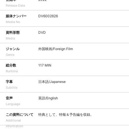
Release Date
媒体ナンバー
DV6002626
Media No
資料形態
DVD
Media
ジャンル
外国映画/Foreign Film
Genre
総分数
117 MIN
Runtime
字幕
日本語/Japanese
Subtitle
音声
英語/English
Language
この資料について
特典として、特報＆予告編を収録。
Additional
Information