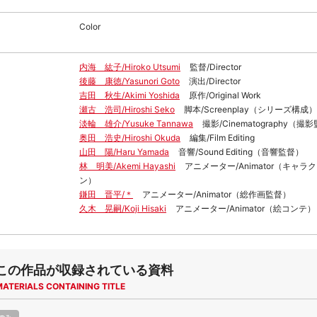
Color
内海 紘子/Hiroko Utsumi
監督/Director
後藤 康徳/Yasunori Goto
演出/Director
吉田 秋生/Akimi Yoshida
原作/Original Work
瀬古 浩司/Hiroshi Seko
脚本/Screenplay（シリーズ構成）
淡輪 雄介/Yusuke Tannawa
撮影/Cinematography（撮
奥田 浩史/Hiroshi Okuda
編集/Film Editing
山田 陽/Haru Yamada
音響/Sound Editing（音響監督）
林 明美/Akemi Hayashi
アニメーター/Animator（キャラ
ン）
鎌田 晋平/＊
アニメーター/Animator（総作画監督）
久木 晃嗣/Koji Hisaki
アニメーター/Animator（絵コンテ）
この作品が収録されている資料
MATERIALS CONTAINING TITLE