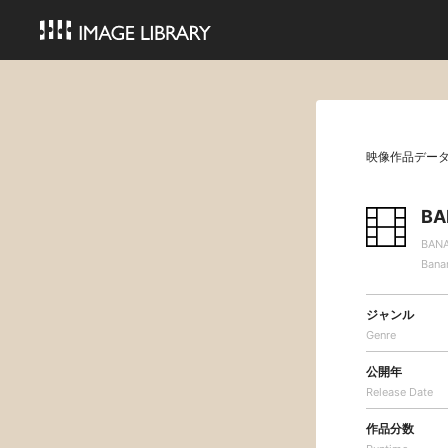
映像作品デー
B
BAN
Bana
ジャンル
Genre
公開年
Release Date
作品分数