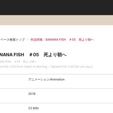
タベース検索トップ
作品情報：BANANA FISH ＃05 死より朝へ
ANANA FISH ＃05 死より朝へ
ANA FISH ＃05 死より朝へ
na Fish ＃05 From Death to Morning ／ Banana Fish ＃05 Shi yori asa e
アニメーション/Animation
2018
23 MIN